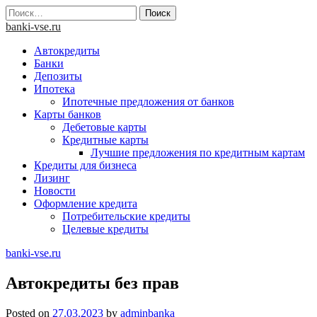
Skip
Найти:
to
banki-vse.ru
content
Автокредиты
Банки
Депозиты
Ипотека
Ипотечные предложения от банков
Карты банков
Дебетовые карты
Кредитные карты
Лучшие предложения по кредитным картам
Кредиты для бизнеса
Лизинг
Новости
Оформление кредита
Потребительские кредиты
Целевые кредиты
banki-vse.ru
Автокредиты без прав
Posted on
27.03.2023
by
adminbanka