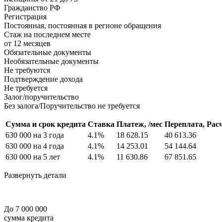
Гражданство РФ
Регистрация
Постоянная, постоянная в регионе обращения
Стаж на последнем месте
от 12 месяцев
Обязательные документы
Необязательные документы
Не требуются
Подтверждение дохода
Не требуется
Залог/поручительство
Без залога/Поручительство не требуется
Сумма и срок кредита
Ставка
Платеж, /мес
Переплата,
Рас
630 000 на 3 года
4.1%
18 628.15
40 613.36
630 000 на 4 года
4.1%
14 253.01
54 144.64
630 000 на 5 лет
4.1%
11 630.86
67 851.65
Развернуть детали
До 7 000 000
сумма кредита