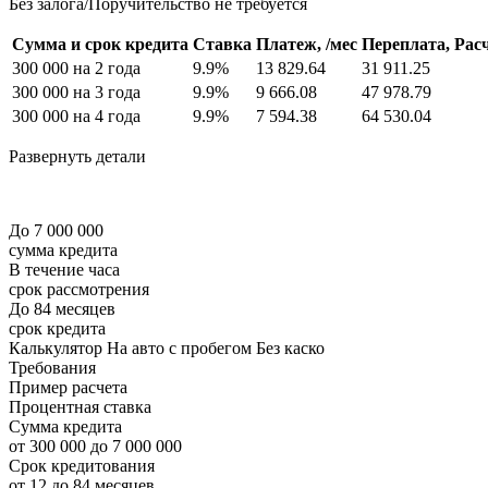
Без залога/Поручительство не требуется
Сумма и срок кредита
Ставка
Платеж, /мес
Переплата,
Рас
300 000 на 2 года
9.9%
13 829.64
31 911.25
300 000 на 3 года
9.9%
9 666.08
47 978.79
300 000 на 4 года
9.9%
7 594.38
64 530.04
Развернуть детали
До 7 000 000
сумма кредита
В течение часа
срок рассмотрения
До 84 месяцев
срок кредита
Калькулятор На авто с пробегом Без каско
Требования
Пример расчета
Процентная ставка
Сумма кредита
от 300 000 до 7 000 000
Срок кредитования
от 12 до 84 месяцев