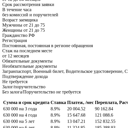
Срок рассмотрения заявки
В течение часа
без комиссий и поручителей
Возраст заемщика
Мужчины от 21 до 75
Женщины от 21 до 75
Гражданство РФ
Регистрация
Постоянная, постоянная в регионе обращения
Стаж на последнем месте
от 12 месяцев
Обязательные документы
Необязательные документы
Загранпаспорт, Военный билет, Водительское удостоверение, С
Подтверждение дохода
Не требуется
Залог/поручительство
Без залога/Поручительство не требуется
Сумма и срок кредита
Ставка
Платеж, /мес
Переплата,
Рас
630 000 на 3 года
8.9%
20 004.52
90 162.84
630 000 на 4 года
8.9%
15 647.68
121 088.6
630 000 на 5 лет
8.9%
13 047.21
152 832.55
630 000 на 6 лет
8.9%
11 324.85
185 388.93