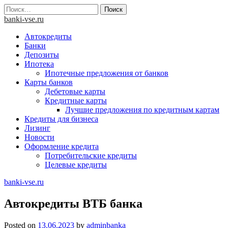
Skip
Найти:
to
banki-vse.ru
content
Автокредиты
Банки
Депозиты
Ипотека
Ипотечные предложения от банков
Карты банков
Дебетовые карты
Кредитные карты
Лучшие предложения по кредитным картам
Кредиты для бизнеса
Лизинг
Новости
Оформление кредита
Потребительские кредиты
Целевые кредиты
banki-vse.ru
Автокредиты ВТБ банка
Posted on
13.06.2023
by
adminbanka