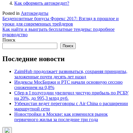
Как оформить автокредит?
Posted in
Автокредиты
Навигация
Бездепозитные бонусы Форекс 2017: Взгляд в прошлое и
уроки для современных трейдеров
по
Как найти и выиграть бесплатные тендеры: подробное
записям
руководство
Поиск
Поиск
Последние новости
ZaimHub продолжает развиваться, сохраняя принципы,
заложенные почти десять лет назад
Индексы МосБиржи и РТС начали основную сессию
снижением на 0,8%
Сбер в I полугодии увеличил чистую прибыль по РСБУ
на 20%, до 995,3 млрд руб.
Узбекистан ведет переговоры с Air China о расширении
маршрутной сети
Новостройки в Москве: как изменился рынок
первичного жилья за последние три года