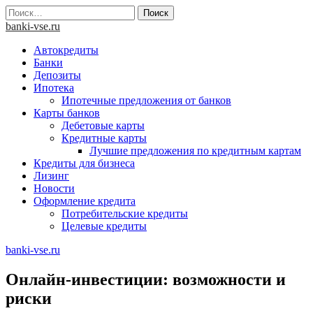
Skip
Найти:
to
banki-vse.ru
content
Автокредиты
Банки
Депозиты
Ипотека
Ипотечные предложения от банков
Карты банков
Дебетовые карты
Кредитные карты
Лучшие предложения по кредитным картам
Кредиты для бизнеса
Лизинг
Новости
Оформление кредита
Потребительские кредиты
Целевые кредиты
banki-vse.ru
Онлайн-инвестиции: возможности и
риски