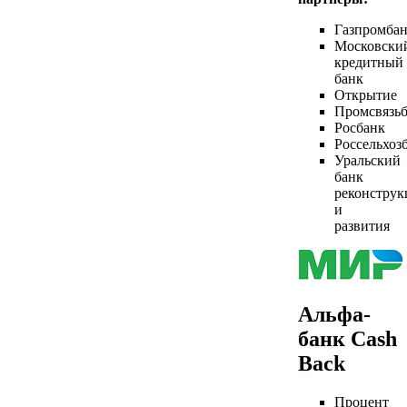
Газпромба
Московски
кредитный
банк
Открытие
Промсвязь
Росбанк
Россельхоз
Уральский
банк
реконструк
и
развития
Альфа-
банк Cash
Back
Процент