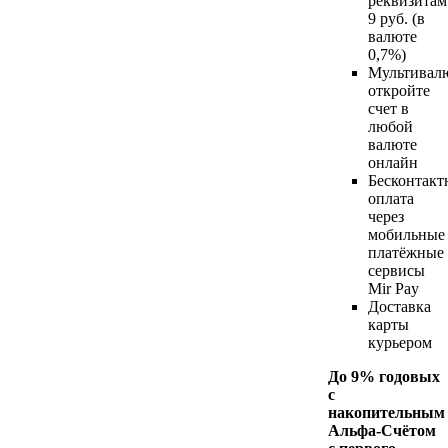
реквизитам
9 руб. (в
валюте
0,7%)
Мультивалю
откройте
счет в
любой
валюте
онлайн
Бесконтакт
оплата
через
мобильные
платёжные
сервисы
Mir Pay
Доставка
карты
курьером
До 9% годовых
с
накопительным
Альфа-Счётом