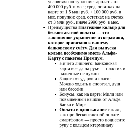
условиях: поступление зарплаты от
400 000 руб. в мес.; сред. остатках на
карте от 1,5 млн руб. + 100 000 руб. в
мес. покупки; сред. остатках на счетах
от 3 млн руб., иначе 2990 руб. в мес.
Преимущества
Платёжное кольцо для
бесконтактной оплаты — это
лаконичное украшение из керамики,
которое привязано к вашему
банковскому счёту. Для выпуска
кольца необходимо иметь Альфа-
Карту с пакетом Премиум.
Ничего лишнего: Банковская
карта всегда на руке — пластик и
наличные не нужны
Защита от ударов и влаги:
Можно ходить в спортзал, душ
или бассейн
Бонусы, как на карте: Мили или
повышенный кэшбэк от Альфа-
Банка и Мира
Оплата в одно касание
так же,
как при бесконтактной оплате
смартфоном — просто поднесите
руку с кольцом ктерминалу