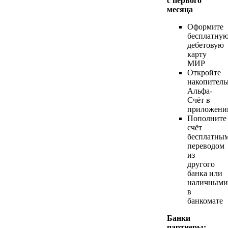
с первого
месяца
Оформите
бесплатну
дебетовую
карту
МИР
Откройте
накопител
Альфа-
Счёт в
приложени
Пополните
счёт
бесплатны
переводом
из
другого
банка или
наличными
в
банкомате
Банки
партнеры: