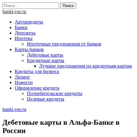
Skip
Найти:
to
banki-vse.ru
content
Автокредиты
Банки
Депозиты
Ипотека
Ипотечные предложения от банков
Карты банков
Дебетовые карты
Кредитные карты
Лучшие предложения по кредитным картам
Кредиты для бизнеса
Лизинг
Новости
Оформление кредита
Потребительские кредиты
Целевые кредиты
banki-vse.ru
Дебетовые карты в Альфа-Банке в
России