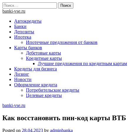
Skip
Найти:
to
banki-vse.ru
content
Автокредиты
Банки
Депозиты
Ипотека
Ипотечные предложения от банков
Карты банков
Дебетовые карты
Кредитные карты
Лучшие предложения по кредитным картам
Кредиты для бизнеса
Лизинг
Новости
Оформление кредита
Потребительские кредиты
Целевые кредиты
banki-vse.ru
Как восстановить пин-код карты ВТБ
Posted on
28.04.2023
by
adminbanka