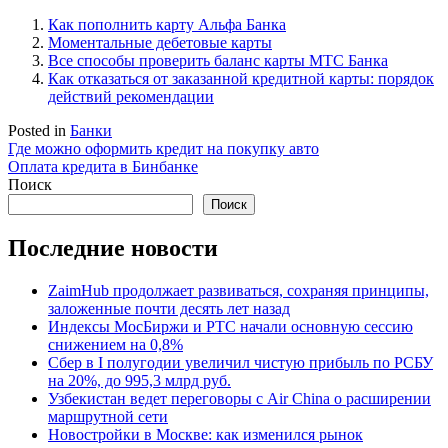
Как пополнить карту Альфа Банка
Моментальные дебетовые карты
Все способы проверить баланс карты МТС Банка
Как отказаться от заказанной кредитной карты: порядок
действий рекомендации
Posted in
Банки
Навигация
Где можно оформить кредит на покупку авто
Оплата кредита в Бинбанке
по
Поиск
записям
Поиск
Последние новости
ZaimHub продолжает развиваться, сохраняя принципы,
заложенные почти десять лет назад
Индексы МосБиржи и РТС начали основную сессию
снижением на 0,8%
Сбер в I полугодии увеличил чистую прибыль по РСБУ
на 20%, до 995,3 млрд руб.
Узбекистан ведет переговоры с Air China о расширении
маршрутной сети
Новостройки в Москве: как изменился рынок