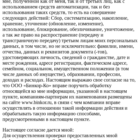
мне, полученной как от меня, так и от третьих лиц, как с
использованием средств автоматизации, так и без
использования таких средств, то есть на совершение
следующих действий: Сбор, систематизацию, накопление,
хранение, уточнение (обновление, изменение),
использование, блокирование, обезличивание, уничтожение,
а так же право на распространение (передачу и
трансграничную передачу) третьим лицам моих персональных
данных, в том числе, но не исключительно: фамилии, имени,
отчества, данных и реквизитов документа (-тов),
удостоверяющих личность, сведений о гражданстве, дате и
месте рождения, адресе регистрации, фактическом адресе,
семейном, социальном, имущественном положении (в том
числе данных об имуществе), образовании, профессии,
доходах и расходах. Настоящим выражаю свое согласие на то,
что ООО «Бинкор-Ко» вправе поручить обработку
относящейся ко мне информации, указанной в настоящем
пункте, компаниям-партнерам их наименования размещены
на сайте www.binkor.ru, в связи с чем компании вправе
осуществлять в отношении такой информации действия и
обрабатывать такую информацию способами,
предусмотренными в настоящем пункте.
Настоящее согласие дается мной:
Для осуществления проверки предоставленных мной