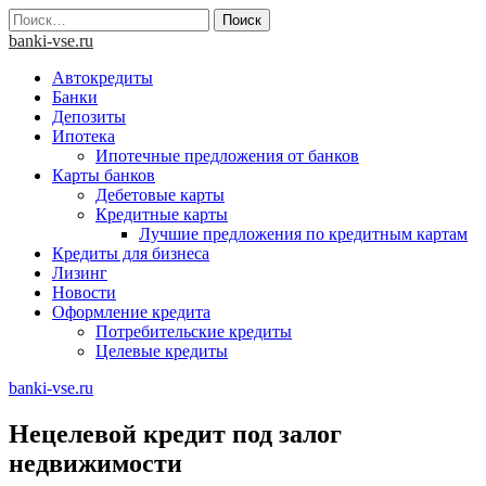
Skip
Найти:
to
banki-vse.ru
content
Автокредиты
Банки
Депозиты
Ипотека
Ипотечные предложения от банков
Карты банков
Дебетовые карты
Кредитные карты
Лучшие предложения по кредитным картам
Кредиты для бизнеса
Лизинг
Новости
Оформление кредита
Потребительские кредиты
Целевые кредиты
banki-vse.ru
Нецелевой кредит под залог
недвижимости