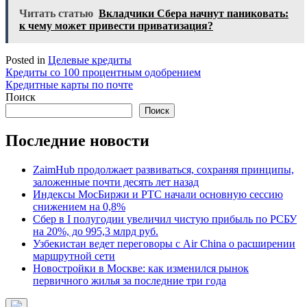
Читать статью
Вкладчики Сбера начнут паниковать:
к чему может привести приватизация?
Posted in
Целевые кредиты
Навигация
Кредиты со 100 процентным одобрением
Кредитные карты по почте
по
Поиск
записям
Поиск
Последние новости
ZaimHub продолжает развиваться, сохраняя принципы,
заложенные почти десять лет назад
Индексы МосБиржи и РТС начали основную сессию
снижением на 0,8%
Сбер в I полугодии увеличил чистую прибыль по РСБУ
на 20%, до 995,3 млрд руб.
Узбекистан ведет переговоры с Air China о расширении
маршрутной сети
Новостройки в Москве: как изменился рынок
первичного жилья за последние три года