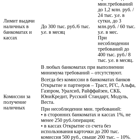
мин.требований
до 1,2 млн. руб. /
24 тыс. у.е. в
Лимит выдачи
сутки, до 3
наличных в
До 300 тыс. руб./6 тыс.
млн.руб. / 60 тыс.
банкоматах и
у.е. в месяц
у.е. в мес.
кассах
При
несоблюдении
требований до
400 тыс. руб./ 8
тыс. у.е. в месяц.
В любых банкоматах при выполнении
минимума требований – отсутствуют.
Всегда без комиссии в банкоматах банков
Открытие и партнеров – Траст, РГС, Альфа,
Газпром, Уралсиб, Райффайзен, СКБ,
Комиссии за
ЮниКредит, Русский Стандарт, Модуль,
получение
Веста.
наличных
При несоблюдении мин. требований:
• в сторонних банкоматах и кассах 1%, не
менее 250 руб./операция;
• в кассах Открытие со счета без
использования карточки до 200 тыс.
комиссия 500 руб., свыше 200 тыс. – 10%.