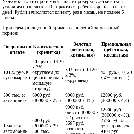
Указано, что это происходит после проверки соответствия
условиям начисления. На практике требуется до нескольких
дней. Рубли зачисляются клиенту раз в месяц, не позднее 5
числа.
Приведем упрощенный пример начислений за месячный
период:
Золотая
Премиальная
Операции по
Классическая
(дебетовая,
(дебетовая,
оплате
(кредитка)
кредитная)
кредитная)
202 руб. (10120
х 2%,
303 руб. (10120
10120 руб. в
округляем до
404 руб. (10120
х 3%,
супермаркете
целого числа в
х 4%, округл.)
округляем)
меньшую
сторону)
300 тыс. за
6000 руб.
9000 руб.
12000 руб.
авиабилеты
(300000 х 2%)
(300000 х 3%)
(300000 х 4%)
9000 руб.
12000 руб.
(лимит 300000 х
(300000 х 4%),
3%), из них
6000 руб.
2596 руб. без
5697 руб.
1 млн. за
(300000 х 2%,
доп. проверок,
начислят
автомобиль
300 тыс. –
9404 руб.
автоматически,