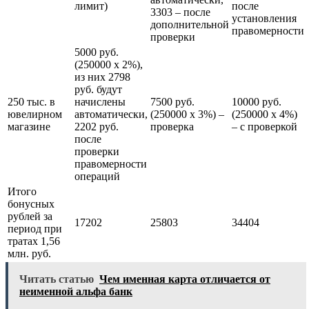
лимит)
после
3303 – после
установления
дополнительной
правомерности
проверки
5000 руб.
(250000 х 2%),
из них 2798
руб. будут
250 тыс. в
начислены
7500 руб.
10000 руб.
ювелирном
автоматически,
(250000 х 3%) –
(250000 х 4%)
магазине
2202 руб.
проверка
– с проверкой
после
проверки
правомерности
операций
Итого
бонусных
рублей за
17202
25803
34404
период при
тратах 1,56
млн. руб.
Читать статью
Чем именная карта отличается от
неименной альфа банк