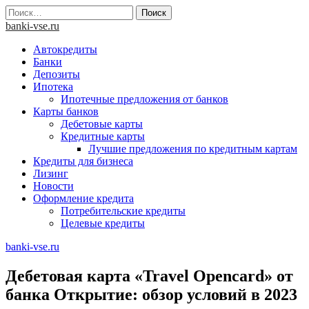
Skip
Найти:
to
banki-vse.ru
content
Автокредиты
Банки
Депозиты
Ипотека
Ипотечные предложения от банков
Карты банков
Дебетовые карты
Кредитные карты
Лучшие предложения по кредитным картам
Кредиты для бизнеса
Лизинг
Новости
Оформление кредита
Потребительские кредиты
Целевые кредиты
banki-vse.ru
Дебетовая карта «Travel Opencard» от
банка Открытие: обзор условий в 2023