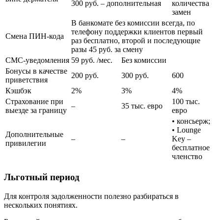
300 руб. – дополнительная
количества
замен
В банкомате без комиссии всегда, по
телефону поддержки клиентов первый
Смена ПИН-кода
раз бесплатно, второй и последующие
разы 45 руб. за смену
СМС-уведомления
59 руб. /мес.
Без комиссии
Бонусы в качестве
200 руб.
300 руб.
600
приветствия
Кэшбэк
2%
3%
4%
Страхование при
100 тыс.
–
35 тыс. евро
выезде за границу
евро
• консьерж;
• Lounge
Дополнительные
–
–
Key –
привилегии
бесплатное
членство
Льготный период
Для контроля задолженности полезно разбираться в
нескольких понятиях.