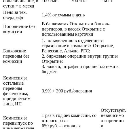
обналичивание, в
100 тыс.
300 тыс.
1 млн.
сутки = в месяц
Пеня за тех.
1,4% от суммы в день
овердрафт
В банкоматах Открытия и банков-
Пополнение без
партнеров, в кассах Открытие с
комиссии
использованием карточки
1. по заявлению в отделении за
страхование в компаниях Открытие,
Банковские
Ренессанс, Альянс, РГС;
переводы без
2. биржевые операции внутри группы
комиссии
Открытие;
3. налоги, штрафы и прочие платежи в
бюджет.
Комиссия за
остальные
переводы
3,9% + 390 руб./операция
физическим,
юридическим
лица, ИП
Отсутствует,
1 раз в год без комиссии, со
независимо
Комиссия за
второго раза:
от причины
перевыпуск по
650 руб. – основная
и
вине держателя