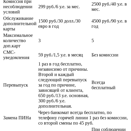
Комиссия при
2500 руб./40 у.е. в
несоблюдении
299 руб./6 у.е. за мес.
мес.
условий
Обслуживание
1500 руб./30 долл./30
4500 руб./90 у.е. в
дополнительной
евро в год
год
карты
Максимальное
количество
3
5
доп.карт
СМС-
59 руб./1,5 у.е. в месяц
Без комиссии
уведомления
1 раз в год бесплатно,
независимо от причины.
Второй и каждый
следующий перевыпуск
Всегда
Перевыпуск
за год по причине,
бесплатный
зависящей от клиента,
650 руб./13 у.е. основная,
300 руб./6 у.е.
дополнительная.
Через банкомат всегда бесплатно, по
Замена ПИНа
телефону горячей линии 1 раз без комиссии,
со второй смены по 45 руб.
При соблюдении