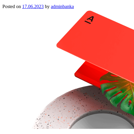
Posted on
17.06.2023
by
adminbanka