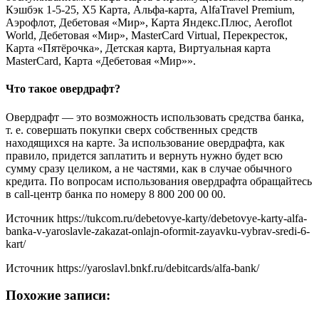
Кэшбэк 1-5-25, Х5 Карта, Альфа-карта, AlfaTravel Premium,
Аэрофлот, Дебетовая «Мир», Карта Яндекс.Плюс, Aeroflot
World, Дебетовая «Мир», MasterCard Virtual, Перекресток,
Карта «Пятёрочка», Детская карта, Виртуальная карта
MasterCard, Карта «Дебетовая «Мир»».
Что такое овердрафт?
Овердрафт — это возможность использовать средства банка,
т. е. совершать покупки сверх собственных средств
находящихся на карте. За использование овердрафта, как
правило, придется заплатить и вернуть нужно будет всю
сумму сразу целиком, а не частями, как в случае обычного
кредита. По вопросам использования овердрафта обращайтесь
в call-центр банка по номеру 8 800 200 00 00.
Источник
https://tukcom.ru/debetovye-karty/debetovye-karty-alfa-
banka-v-yaroslavle-zakazat-onlajn-oformit-zayavku-vybrav-sredi-6-
kart/
Источник
https://yaroslavl.bnkf.ru/debitcards/alfa-bank/
Похожие записи: