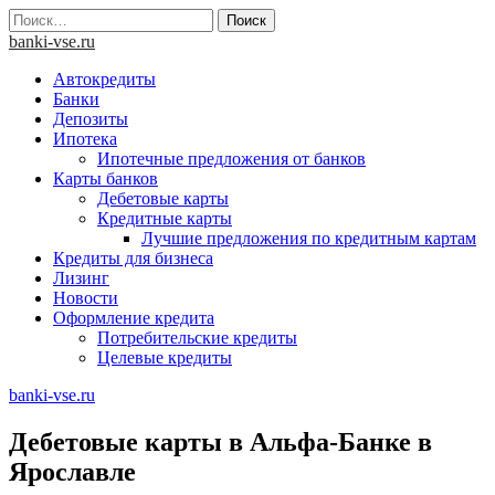
Skip
Найти:
to
banki-vse.ru
content
Автокредиты
Банки
Депозиты
Ипотека
Ипотечные предложения от банков
Карты банков
Дебетовые карты
Кредитные карты
Лучшие предложения по кредитным картам
Кредиты для бизнеса
Лизинг
Новости
Оформление кредита
Потребительские кредиты
Целевые кредиты
banki-vse.ru
Дебетовые карты в Альфа-Банке в
Ярославле