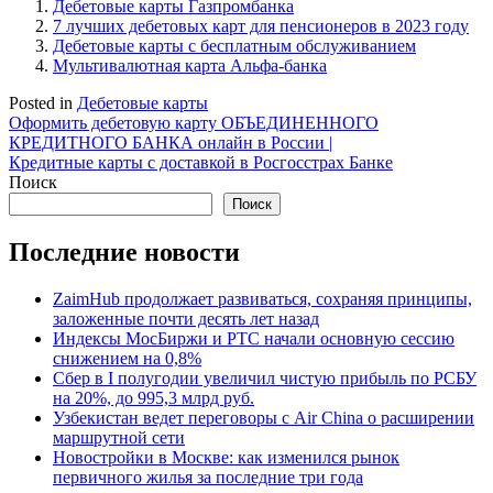
Дебетовые карты Газпромбанка
7 лучших дебетовых карт для пенсионеров в 2023 году
Дебетовые карты с бесплатным обслуживанием
Мультивалютная карта Альфа-банка
Posted in
Дебетовые карты
Навигация
Оформить дебетовую карту ОБЪЕДИНЕННОГО
КРЕДИТНОГО БАНКА онлайн в России |
по
Кредитные карты с доставкой в Росгосстрах Банке
записям
Поиск
Поиск
Последние новости
ZaimHub продолжает развиваться, сохраняя принципы,
заложенные почти десять лет назад
Индексы МосБиржи и РТС начали основную сессию
снижением на 0,8%
Сбер в I полугодии увеличил чистую прибыль по РСБУ
на 20%, до 995,3 млрд руб.
Узбекистан ведет переговоры с Air China о расширении
маршрутной сети
Новостройки в Москве: как изменился рынок
первичного жилья за последние три года