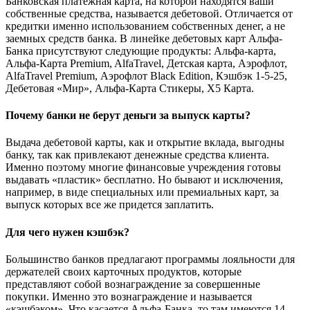
Банковская платежная карта, на которой находятся ваши
собственные средства, называется дебетовой. Отличается от
кредитки именно использованием собственных денег, а не
заемных средств банка. В линейке дебетовых карт Альфа-
Банка присутствуют следующие продукты: Альфа-карта,
Альфа-Карта Premium, AlfaTravel, Детская карта, Аэрофлот,
AlfaTravel Premium, Аэрофлот Black Edition, Кэшбэк 1-5-25,
Дебетовая «Мир», Альфа-Карта Стикеры, Х5 Карта.
Почему банки не берут деньги за выпуск карты?
Выдача дебетовой карты, как и открытие вклада, выгодны
банку, так как привлекают денежные средства клиента.
Именно поэтому многие финансовые учреждения готовы
выдавать «пластик» бесплатно. Но бывают и исключения,
например, в виде специальных или премиальных карт, за
выпуск которых все же придется заплатить.
Для чего нужен кэшбэк?
Большинство банков предлагают программы лояльности для
держателей своих карточных продуктов, которые
представляют собой вознаграждение за совершенные
покупки. Именно это вознаграждение и называется
«кэшбэком». Что касается Альфа-Банка, то там имеются 14