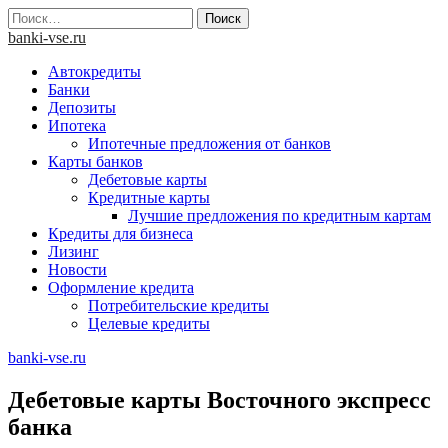
Skip
Найти:
to
banki-vse.ru
content
Автокредиты
Банки
Депозиты
Ипотека
Ипотечные предложения от банков
Карты банков
Дебетовые карты
Кредитные карты
Лучшие предложения по кредитным картам
Кредиты для бизнеса
Лизинг
Новости
Оформление кредита
Потребительские кредиты
Целевые кредиты
banki-vse.ru
Дебетовые карты Восточного экспресс
банка