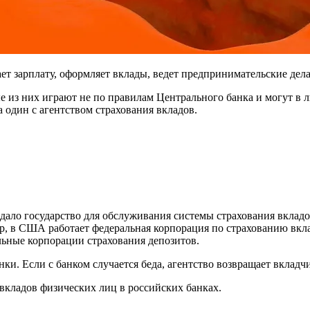
ет зарплату, оформляет вклады, ведет предпринимательские дела
е из них играют не по правилам Центрального банка и могут в
а один с агентством страхования вкладов.
здало государство для обслуживания системы страхования вкла
р, в США работает федеральная корпорация по страхованию вкл
льные корпорации страхования депозитов.
ки. Если с банком случается беда, агентство возвращает вкладч
 вкладов физических лиц в российских банках.