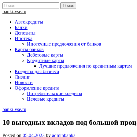
Skip
Найти:
to
banki-vse.ru
content
Автокредиты
Банки
Депозиты
Ипотека
Ипотечные предложения от банков
Карты банков
Дебетовые карты
Кредитные карты
Лучшие предложения по кредитным картам
Кредиты для бизнеса
Лизинг
Новости
Оформление кредита
Потребительские кредиты
Целевые кредиты
banki-vse.ru
10 выгодных вкладов под большой проце
Posted on
05.04.2023
by
adminbanka