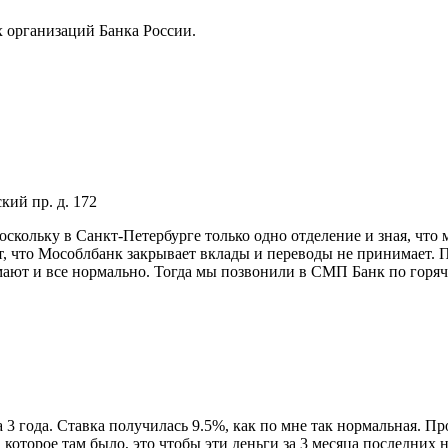
х opгaнизaций Бaнкa Poccии.
ий пр. д. 172
скольку в Санкт-Петербурге только одно отделение и зная, что
т, что Мособлбанк закрывает вклады и переводы не принимает. П
мают и все нормально. Тогда мы позвонили в СМП Банк по горяче
 года. Ставка получилась 9.5%, как по мне так нормальная. Проц
которое там было, это чтобы эти деньги за 3 месяца последних н