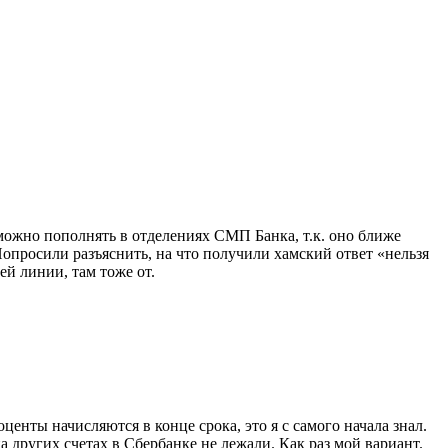
 можно пополнять в отделениях СМП Банка, т.к. оно ближе
опросили разъяснить, на что получили хамский ответ «нельзя
й линии, там тоже от.
енты начисляются в конце срока, это я с самого начала знал.
а других счетах в Сбербанке не лежали. Как раз мой вариант.