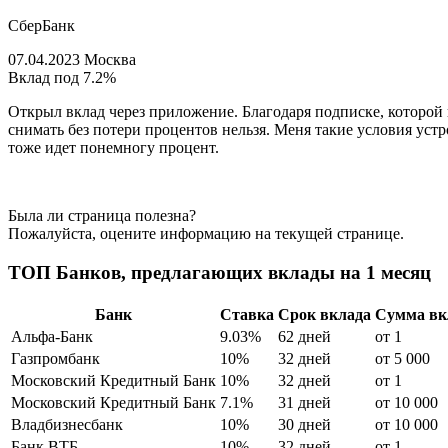
СберБанк
07.04.2023 Москва
Вклад под 7.2%
Открыл вклад через приложение. Благодаря подписке, которой п
снимать без потери процентов нельзя. Меня такие условия уст
тоже идет понемногу процент.
Была ли страница полезна?
Пожалуйста, оцените информацию на текущей странице.
ТОП Банков, предлагающих вклады на 1 месяц
Банк
Ставка
Срок вклада
Сумма вк
Альфа-Банк
9.03%
62 дней
от 1
Газпромбанк
10%
32 дней
от 5 000
Московский Кредитный Банк
10%
32 дней
от 1
Московский Кредитный Банк
7.1%
31 дней
от 10 000
Владбизнесбанк
10%
30 дней
от 10 000
Банк ВТБ
10%
32 дней
от 1