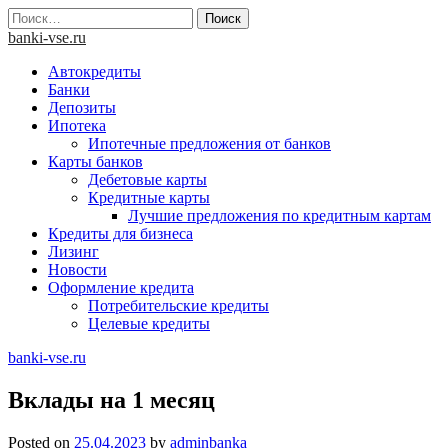
Skip
Найти:
to
banki-vse.ru
content
Автокредиты
Банки
Депозиты
Ипотека
Ипотечные предложения от банков
Карты банков
Дебетовые карты
Кредитные карты
Лучшие предложения по кредитным картам
Кредиты для бизнеса
Лизинг
Новости
Оформление кредита
Потребительские кредиты
Целевые кредиты
banki-vse.ru
Вклады на 1 месяц
Posted on
25.04.2023
by
adminbanka