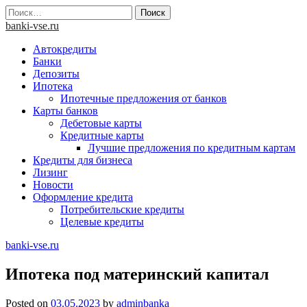
Skip
Найти:
to
banki-vse.ru
content
Автокредиты
Банки
Депозиты
Ипотека
Ипотечные предложения от банков
Карты банков
Дебетовые карты
Кредитные карты
Лучшие предложения по кредитным картам
Кредиты для бизнеса
Лизинг
Новости
Оформление кредита
Потребительские кредиты
Целевые кредиты
banki-vse.ru
Ипотека под материнский капитал
Posted on
03.05.2023
by
adminbanka