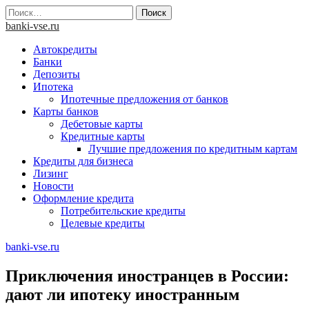
Skip
Найти:
to
banki-vse.ru
content
Автокредиты
Банки
Депозиты
Ипотека
Ипотечные предложения от банков
Карты банков
Дебетовые карты
Кредитные карты
Лучшие предложения по кредитным картам
Кредиты для бизнеса
Лизинг
Новости
Оформление кредита
Потребительские кредиты
Целевые кредиты
banki-vse.ru
Приключения иностранцев в России:
дают ли ипотеку иностранным