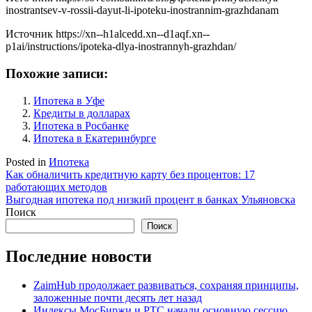
inostrantsev-v-rossii-dayut-li-ipoteku-inostrannim-grazhdanam
Источник
https://xn--h1alcedd.xn--d1aqf.xn--
p1ai/instructions/ipoteka-dlya-inostrannyh-grazhdan/
Похожие записи:
Ипотека в Уфе
Кредиты в долларах
Ипотека в Росбанке
Ипотека в Екатеринбурге
Posted in
Ипотека
Навигация
Как обналичить кредитную карту без процентов: 17
работающих методов
по
Выгодная ипотека под низкий процент в банках Ульяновска
записям
Поиск
Поиск
Последние новости
ZaimHub продолжает развиваться, сохраняя принципы,
заложенные почти десять лет назад
Индексы МосБиржи и РТС начали основную сессию