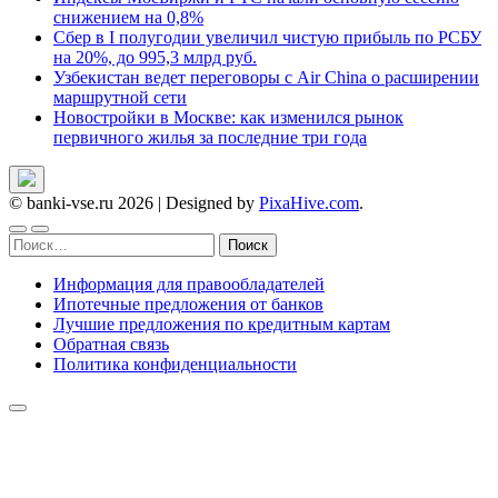
снижением на 0,8%
Сбер в I полугодии увеличил чистую прибыль по РСБУ
на 20%, до 995,3 млрд руб.
Узбекистан ведет переговоры с Air China о расширении
маршрутной сети
Новостройки в Москве: как изменился рынок
первичного жилья за последние три года
© banki-vse.ru 2026
|
Designed by
PixaHive.com
.
Найти:
Информация для правообладателей
Ипотечные предложения от банков
Лучшие предложения по кредитным картам
Обратная связь
Политика конфиденциальности