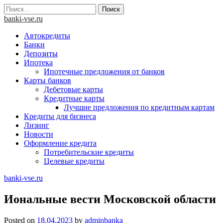
Skip
Найти:
to
banki-vse.ru
content
Автокредиты
Банки
Депозиты
Ипотека
Ипотечные предложения от банков
Карты банков
Дебетовые карты
Кредитные карты
Лучшие предложения по кредитным картам
Кредиты для бизнеса
Лизинг
Новости
Оформление кредита
Потребительские кредиты
Целевые кредиты
banki-vse.ru
Иональные вести Московской области
Posted on
18.04.2023
by
adminbanka