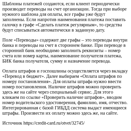
Шаблоны платежей создаются, если клиент периодически
производит переводы на счет организации. Тогда при выборе
нужного шаблона для оплаты, все графы уже будут
заполнены. Если напротив наименования платежа поставить
галочку в графе «Сделать платеж регулярным», то средства
будут списываться автоматически в заданную дату.
Поле «Переводы» содержит две графы – это переводы внутри
банка и переводы на счет в стороннем банке. При переводе в
сторонний банк необходимо заполнить реквизиты – номер
счета или номер карты, наименование получателя платежа,
БИК банка получателя, сумму и назначение перевода.
Оплата штрафов и госпошлины осуществляется через вкладку
«Перевод в бюджет». Далее выбираем «Оплата штрафов по
номеру постановления». Для оплаты штрафа нужно ввести
номер постановления. Наличие штрафов можно проверить
здесь же на сайте через специальный сервис. Для этого
кликаем по ссылке «Проверить наличие штрафов», вводим
номер водительского удостоверения, фамилию, имя, отчество.
Интегрированная с базой ГИБДД система выдаст имеющиеся
штрафы. Произвести их оплату можно здесь же, на сайте.
Источник
https://credit-card.ru/otvet/32745/