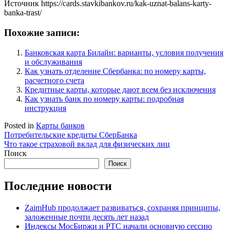
Источник
https://cards.stavkibankov.ru/kak-uznat-balans-karty-
banka-trast/
Похожие записи:
Банковская карта Билайн: варианты, условия получения
и обслуживания
Как узнать отделение Сбербанка: по номеру карты,
расчетного счета
Кредитные карты, которые дают всем без исключения
Как узнать банк по номеру карты: подробная
инструкция
Posted in
Карты банков
Навигация
Потребительские кредиты СберБанка
Что такое страховой вклад для физических лиц
по
Поиск
записям
Поиск
Последние новости
ZaimHub продолжает развиваться, сохраняя принципы,
заложенные почти десять лет назад
Индексы МосБиржи и РТС начали основную сессию