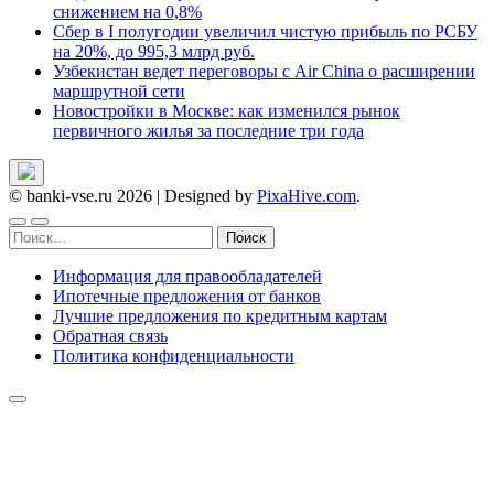
снижением на 0,8%
Сбер в I полугодии увеличил чистую прибыль по РСБУ
на 20%, до 995,3 млрд руб.
Узбекистан ведет переговоры с Air China о расширении
маршрутной сети
Новостройки в Москве: как изменился рынок
первичного жилья за последние три года
© banki-vse.ru 2026
|
Designed by
PixaHive.com
.
Найти:
Информация для правообладателей
Ипотечные предложения от банков
Лучшие предложения по кредитным картам
Обратная связь
Политика конфиденциальности