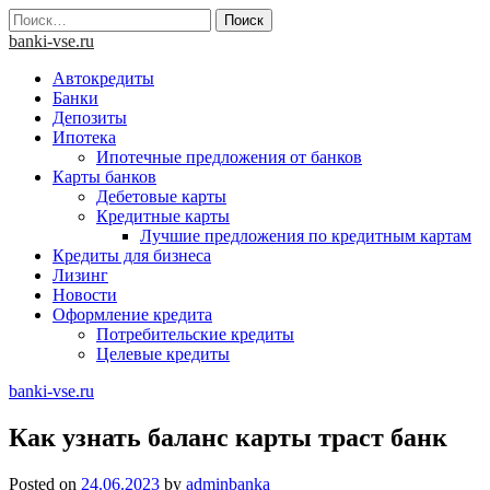
Skip
Найти:
to
banki-vse.ru
content
Автокредиты
Банки
Депозиты
Ипотека
Ипотечные предложения от банков
Карты банков
Дебетовые карты
Кредитные карты
Лучшие предложения по кредитным картам
Кредиты для бизнеса
Лизинг
Новости
Оформление кредита
Потребительские кредиты
Целевые кредиты
banki-vse.ru
Как узнать баланс карты траст банк
Posted on
24.06.2023
by
adminbanka