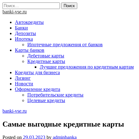
Skip
Найти:
to
banki-vse.ru
content
Автокредиты
Банки
Депозиты
Ипотека
Ипотечные предложения от банков
Карты банков
Дебетовые карты
Кредитные карты
Лучшие предложения по кредитным картам
Кредиты для бизнеса
Лизинг
Новости
Оформление кредита
Потребительские кредиты
Целевые кредиты
banki-vse.ru
Самые выгодные кредитные карты
Posted on
29.03.2023
by
adminbanka