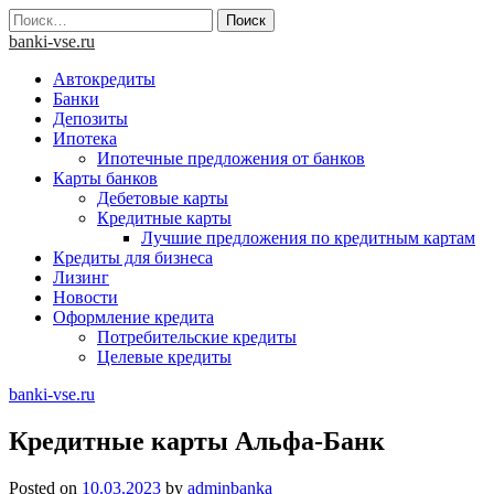
Skip
Найти:
to
banki-vse.ru
content
Автокредиты
Банки
Депозиты
Ипотека
Ипотечные предложения от банков
Карты банков
Дебетовые карты
Кредитные карты
Лучшие предложения по кредитным картам
Кредиты для бизнеса
Лизинг
Новости
Оформление кредита
Потребительские кредиты
Целевые кредиты
banki-vse.ru
Кредитные карты Альфа-Банк
Posted on
10.03.2023
by
adminbanka