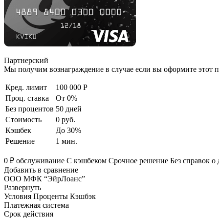
Партнерский
Мы получим вознаграждение в случае если вы оформите этот п
Кред. лимит
100 000 Р
Проц. ставка
От 0%
Без процентов
50 дней
Стоимость
0 руб.
Кэшбек
До 30%
Решение
1 мин.
0 ₽ обслуживание С кэшбеком Срочное решение Без справок о д
Добавить в сравнение
ООО МФК “ЭйрЛоанс”
Развернуть
Условия Проценты Кэшбэк
Платежная система
Срок действия