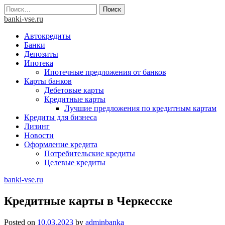
Skip
Найти:
to
banki-vse.ru
content
Автокредиты
Банки
Депозиты
Ипотека
Ипотечные предложения от банков
Карты банков
Дебетовые карты
Кредитные карты
Лучшие предложения по кредитным картам
Кредиты для бизнеса
Лизинг
Новости
Оформление кредита
Потребительские кредиты
Целевые кредиты
banki-vse.ru
Кредитные карты в Черкесске
Posted on
10.03.2023
by
adminbanka