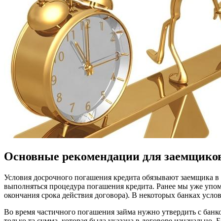
Основные рекомендации для заемщиков
Условия досрочного погашения кредита обязывают заемщика в 
выполняться процедура погашения кредита. Ранее мы уже упом
окончания срока действия договора). В некоторых банках усло
Во время частичного погашения займа нужно утвердить с банко
только та сумма, которая была указана в договоре изначально. 