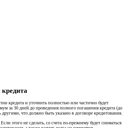
 кредита
тии кредита и уточнить полностью или частично будет
ум за 30 дней до проведения полного погашения кредита (до
 другими, что должно быть указано в договоре кредитования.
сли этого не сделать, со счета по-прежнему будет сниматься
едитования, а также размер долга не изменятся.