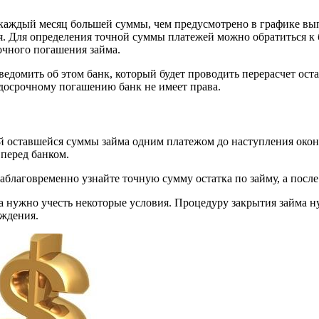
 каждый месяц большей суммы, чем предусмотрено в графике вып
. Для определения точной суммы платежей можно обратиться к 
очного погашения займа.
едомить об этом банк, который будет проводить перерасчет ост
 досрочному погашению банк не имеет права.
ей оставшейся суммы займа одним платежом до наступления око
 перед банком.
аблаговременно узнайте точную сумму остатка по займу, а посл
га нужно учесть некоторые условия. Процедуру закрытия займа 
еждения.