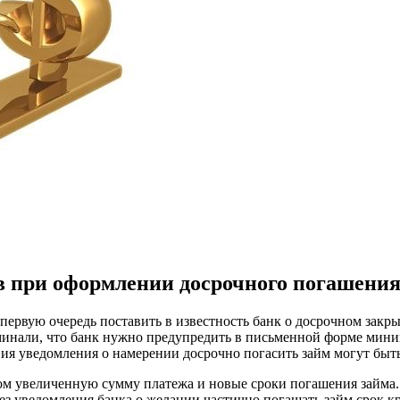
 при оформлении досрочного погашения
первую очередь поставить в известность банк о досрочном закры
инали, что банк нужно предупредить в письменной форме миним
вия уведомления о намерении досрочно погасить займ могут быть
м увеличенную сумму платежа и новые сроки погашения займа. Е
Без уведомления банка о желании частично погашать займ срок кр