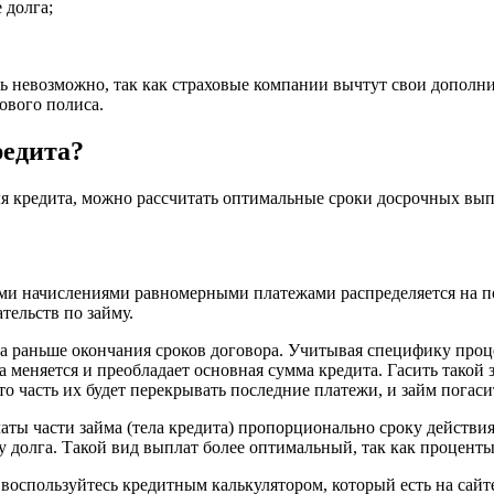
 долга;
ь невозможно, так как страховые компании вычтут свои дополни
хового полиса.
редита?
для кредита, можно рассчитать оптимальные сроки досрочных вып
ыми начислениями равномерными платежами распределяется на п
тельств по займу.
ва раньше окончания сроков договора. Учитывая специфику про
 меняется и преобладает основная сумма кредита. Гасить такой 
о часть их будет перекрывать последние платежи, и займ погаси
ы части займа (тела кредита) пропорционально сроку действия
у долга. Такой вид выплат более оптимальный, так как процент
воспользуйтесь кредитным калькулятором, который есть на сайт