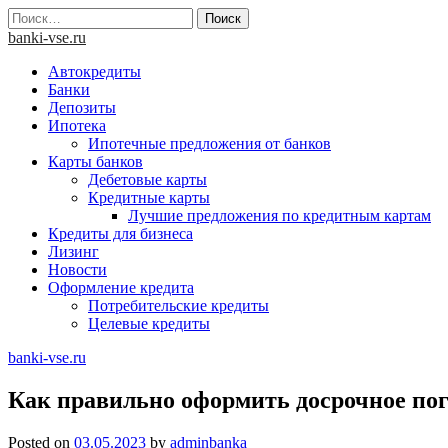
Skip
Найти:
to
banki-vse.ru
content
Автокредиты
Банки
Депозиты
Ипотека
Ипотечные предложения от банков
Карты банков
Дебетовые карты
Кредитные карты
Лучшие предложения по кредитным картам
Кредиты для бизнеса
Лизинг
Новости
Оформление кредита
Потребительские кредиты
Целевые кредиты
banki-vse.ru
Как правильно оформить досрочное по
Posted on
03.05.2023
by
adminbanka