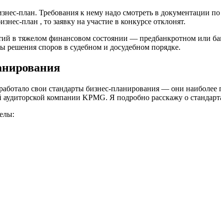
изнес-план. Требования к нему надо смотреть в документации п
знес-план , то заявку на участие в конкурсе отклонят.
тий в тяжелом финансовом состоянии — предбанкротном или бан
ты решения споров в судебном и досудебном порядке.
анирования
тало свои стандарты бизнес-планирования — они наиболее поп
й аудиторской компании KPMG. Я подробно расскажу о стандарт
елы: