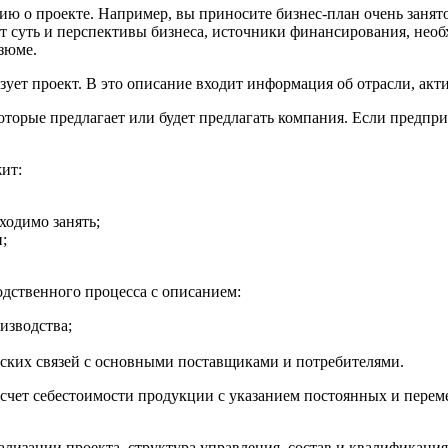
 о проекте. Например, вы приносите бизнес-план очень занятом
т суть и перспективы бизнеса, источники финансирования, нео
зюме.
ует проект. В это описание входит информация об отрасли, акт
которые предлагает или будет предлагать компания. Если предпр
ит:
ходимо занять;
;
одственного процесса с описанием:
изводства;
еских связей с основными поставщиками и потребителями.
счет себестоимости продукции с указанием постоянных и перем
лизации проекта, структура управления, состав и квалификация