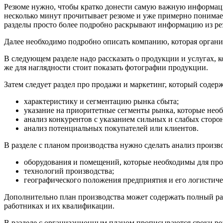
Резюме нужно, чтобы кратко донести самую важную информацию
несколько минут прочитывает резюме и уже примерно понимае
разделы просто более подробно раскрывают информацию из ре
Далее необходимо подробно описать компанию, которая организ
В следующем разделе надо рассказать о продукции и услугах, 
же для наглядности стоит показать фотографии продукции.
Затем следует раздел про продажи и маркетинг, который содерж
характеристику и сегментацию рынка сбыта;
указание на приоритетные сегменты рынка, которые необ
анализ конкурентов с указанием сильных и слабых сторон
анализ потенциальных покупателей или клиентов.
В разделе с планом производства нужно сделать анализ произв
оборудования и помещений, которые необходимы для про
технологий производства;
географического положения предприятия и его логистич
Дополнительно план производства может содержать полный ра
работниках и их квалификации.
В разделе с организационным планом прописываются сроки реа