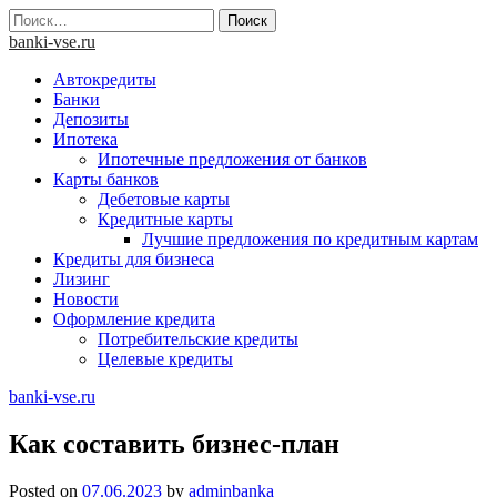
Skip
Найти:
to
banki-vse.ru
content
Автокредиты
Банки
Депозиты
Ипотека
Ипотечные предложения от банков
Карты банков
Дебетовые карты
Кредитные карты
Лучшие предложения по кредитным картам
Кредиты для бизнеса
Лизинг
Новости
Оформление кредита
Потребительские кредиты
Целевые кредиты
banki-vse.ru
Как составить бизнес-план
Posted on
07.06.2023
by
adminbanka