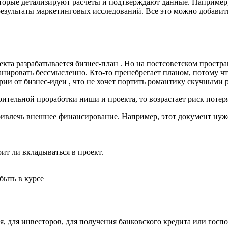
торые детализируют расчеты и подтверждают данные. Например
 результаты маркетинговых исследований. Все это можно добавить
та разрабатывается бизнес-план . Но на постсоветском простра
ланировать бессмысленно. Кто-то пренебрегает планом, потому ч
рии от бизнес-идеи , что не хочет портить романтику скучными 
арительной проработки ниши и проекта, то возрастает риск потер
ивлечь внешнее финансирование. Например, этот документ нуж
ит ли вкладываться в проект.
быть в курсе
бя, для инвесторов, для получения банковского кредита или гос