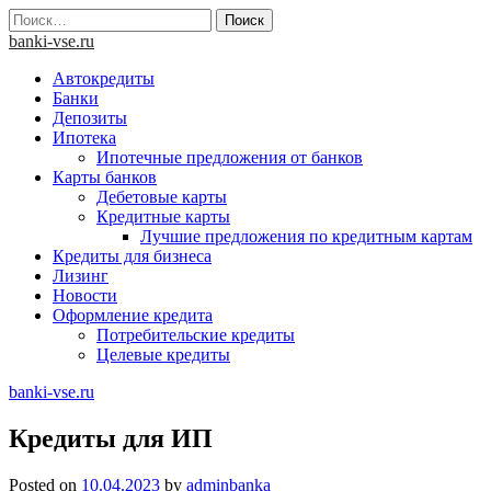
Skip
Найти:
to
banki-vse.ru
content
Автокредиты
Банки
Депозиты
Ипотека
Ипотечные предложения от банков
Карты банков
Дебетовые карты
Кредитные карты
Лучшие предложения по кредитным картам
Кредиты для бизнеса
Лизинг
Новости
Оформление кредита
Потребительские кредиты
Целевые кредиты
banki-vse.ru
Кредиты для ИП
Posted on
10.04.2023
by
adminbanka