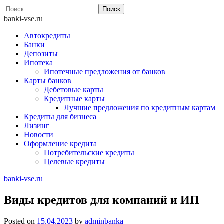
Skip
Найти:
to
banki-vse.ru
content
Автокредиты
Банки
Депозиты
Ипотека
Ипотечные предложения от банков
Карты банков
Дебетовые карты
Кредитные карты
Лучшие предложения по кредитным картам
Кредиты для бизнеса
Лизинг
Новости
Оформление кредита
Потребительские кредиты
Целевые кредиты
banki-vse.ru
Виды кредитов для компаний и ИП
Posted on
15.04.2023
by
adminbanka