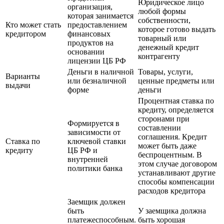
Юридическое лицо
организация,
любой формы
которая занимается
собственности,
Кто может стать
предоставлением
которое готово выдать
кредитором
финансовых
товарный или
продуктов на
денежный кредит
основании
контрагенту
лицензии ЦБ РФ
Деньги в наличной
Товары, услуги,
Варианты
или безналичной
ценные предметы или
выдачи
форме
деньги
Процентная ставка по
кредиту, определяется
сторонами при
Формируется в
составлении
зависимости от
соглашения. Кредит
Ставка по
ключевой ставки
может быть даже
кредиту
ЦБ РФ и
беспроцентным. В
внутренней
этом случае договором
политики банка
устанавливают другие
способы компенсации
расходов кредитора
Заемщик должен
быть
У заемщика должна
платежеспособным.
быть хорошая