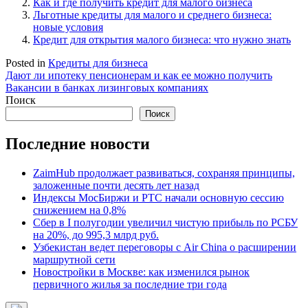
Как и где получить кредит для малого бизнеса
Льготные кредиты для малого и среднего бизнеса:
новые условия
Кредит для открытия малого бизнеса: что нужно знать
Posted in
Кредиты для бизнеса
Навигация
Дают ли ипотеку пенсионерам и как ее можно получить
Вакансии в банках лизинговых компаниях
по
Поиск
записям
Поиск
Последние новости
ZaimHub продолжает развиваться, сохраняя принципы,
заложенные почти десять лет назад
Индексы МосБиржи и РТС начали основную сессию
снижением на 0,8%
Сбер в I полугодии увеличил чистую прибыль по РСБУ
на 20%, до 995,3 млрд руб.
Узбекистан ведет переговоры с Air China о расширении
маршрутной сети
Новостройки в Москве: как изменился рынок
первичного жилья за последние три года