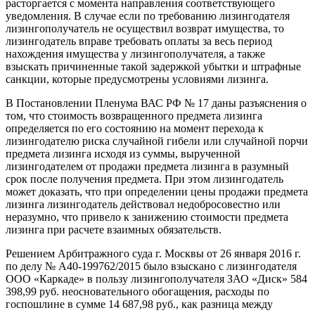
расторгается с момента направления соответствующего
уведомления. В случае если по требованию лизингодателя
лизингополучатель не осуществил возврат имущества, то
лизингодатель вправе требовать оплаты за весь период
нахождения имущества у лизингополучателя, а также
взыскать причиненные такой задержкой убытки и штрафные
санкции, которые предусмотрены условиями лизинга.
В Постановлении Пленума ВАС РФ № 17 даны разъяснения о
том, что стоимость возвращенного предмета лизинга
определяется по его состоянию на момент перехода к
лизингодателю риска случайной гибели или случайной порчи
предмета лизинга исходя из суммы, вырученной
лизингодателем от продажи предмета лизинга в разумный
срок после получения предмета. При этом лизингодатель
может доказать, что при определении цены продажи предмета
лизинга лизингодатель действовал недобросовестно или
неразумно, что привело к занижению стоимости предмета
лизинга при расчете взаимных обязательств.
Решением Арбитражного суда г. Москвы от 26 января 2016 г.
по делу № А40-199762/2015 было взыскано с лизингодателя
ООО «Каркаде» в пользу лизингополучателя ЗАО «Диск» 584
398,99 руб. неосновательного обогащения, расходы по
госпошлине в сумме 14 687,98 руб., как разница между