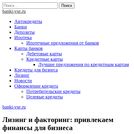
Skip
Найти:
to
banki-vse.ru
content
Автокредиты
Банки
Депозиты
Ипотека
Ипотечные предложения от банков
Карты банков
Дебетовые карты
Кредитные карты
Лучшие предложения по кредитным картам
Кредиты для бизнеса
Лизинг
Новости
Оформление кредита
Потребительские кредиты
Целевые кредиты
banki-vse.ru
Лизинг и факторинг: привлекаем
финансы для бизнеса