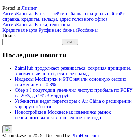
Posted in
Лизинг
Навигация
АктивКапитал Банк — рейтинг банка, официальный сайт,
справка, кредиты, вклады, адрес головного офиса
по
АктивКапитал Банка, телефоны
записям
Кредитная карта Русфинанс банка (Росбанка)
Поиск
Поиск
Последние новости
ZaimHub продолжает развиваться, сохраняя принципы,
заложенные почти десять лет назад
Индексы МосБиржи и РТС начали основную сессию
снижением на 0,8%
Сбер в I полугодии увеличил чистую прибыль по РСБУ
на 20%, до 995,3 млрд руб.
Узбекистан ведет переговоры с Air China о расширении
маршрутной сети
Новостройки в Москве: как изменился рынок
первичного жилья за последние три года
© banki-vse.ru 2026
|
Designed by
PixaHive.com
.