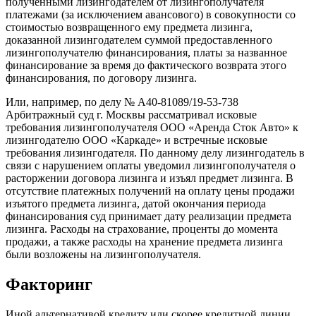
полученными лизингодателем от лизингополучателя
платежами (за исключением авансового) в совокупности со
стоимостью возвращенного ему предмета лизинга,
доказанной лизингодателем суммой предоставленного
лизингополучателю финансирования, платы за названное
финансирование за время до фактического возврата этого
финансирования, по договору лизинга.
Или, например, по делу № А40-81089/19-53-738
Арбитражный суд г. Москвы рассматривал исковые
требования лизингополучателя ООО «Аренда Сток Авто» к
лизингодателю ООО «Каркаде» и встречные исковые
требования лизингодателя. По данному делу лизингодатель в
связи с нарушением оплаты уведомил лизингополучателя о
расторжении договора лизинга и изъял предмет лизинга. В
отсутствие платежных получений на оплату цены продажи
изъятого предмета лизинга, датой окончания периода
финансирования суд принимает дату реализации предмета
лизинга. Расходы на страхование, проценты до момента
продажи, а также расходы на хранение предмета лизинга
были возложены на лизингополучателя.
Факторинг
Иной альтернативой кредиту или скорее кредитной линии