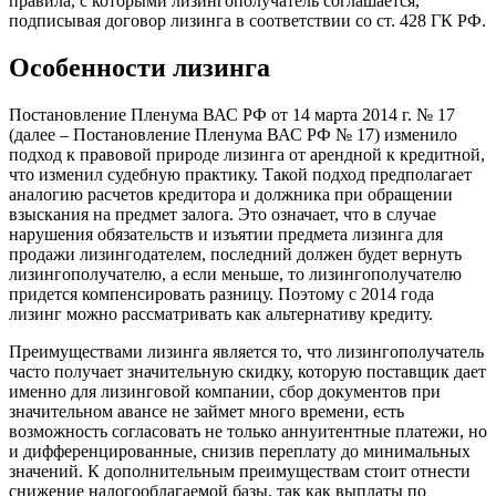
правила, с которыми лизингополучатель соглашается,
подписывая договор лизинга в соответствии со ст. 428 ГК РФ.
Особенности лизинга
Постановление Пленума ВАС РФ от 14 марта 2014 г. № 17
(далее – Постановление Пленума ВАС РФ № 17) изменило
подход к правовой природе лизинга от арендной к кредитной,
что изменил судебную практику. Такой подход предполагает
аналогию расчетов кредитора и должника при обращении
взыскания на предмет залога. Это означает, что в случае
нарушения обязательств и изъятии предмета лизинга для
продажи лизингодателем, последний должен будет вернуть
лизингополучателю, а если меньше, то лизингополучателю
придется компенсировать разницу. Поэтому с 2014 года
лизинг можно рассматривать как альтернативу кредиту.
Преимуществами лизинга является то, что лизингополучатель
часто получает значительную скидку, которую поставщик дает
именно для лизинговой компании, сбор документов при
значительном авансе не займет много времени, есть
возможность согласовать не только аннуитентные платежи, но
и дифференцированные, снизив переплату до минимальных
значений. К дополнительным преимуществам стоит отнести
снижение налогооблагаемой базы, так как выплаты по