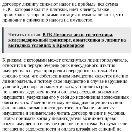
договору лизингу снижают налог на прибыль, вся сумма
НДС, которая входит в платежи, идет к зачету, также
происходит ускоренная амортизация предмета лизинга, что
приводит к снижению налога на имущество.
Читать статью
ВТБ Лизинг»: авто, спецтехника,
железнодорожный транспорт, авиатехника в лизинг на
выгодных условиях в Красноярске
К рискам, с которыми может столкнуться лизингополучатель,
относится в первую очередь риск внесудебного изъятия
имущества в случае просрочки очередного платежа. Это
связано с тем, что собственником имущества является именно
лизингодатель, а потому свое имущество в случае нарушения
условий договора он может изъять, установить срок
погашения задолженности и оплаты расходов на изъятие
имущества, удерживая его у себя до исполнения возложенных
обязательств. Именно поэтому необходимо оценивать свои
финансовые возможности для того, чтобы не лишиться
имущества и внимательно читать договор лизинг и условия,
чтобы понимать когда у лизингодателя возникнет право
изъять имущество в случае просрочки платежа. В случае если
погашение задолженности и оплата штрафных санкций не