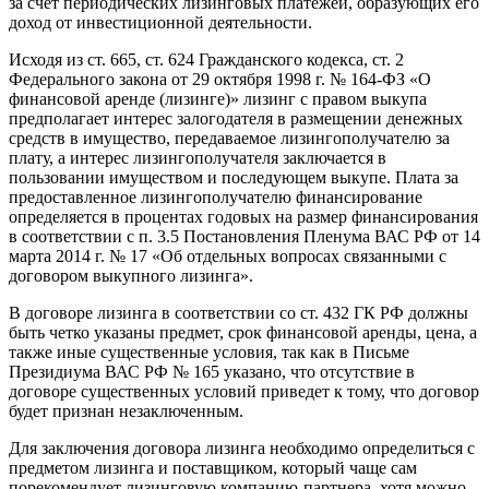
за счет периодических лизинговых платежей, образующих его
доход от инвестиционной деятельности.
Исходя из ст. 665, ст. 624 Гражданского кодекса, ст. 2
Федерального закона от 29 октября 1998 г. № 164-ФЗ «О
финансовой аренде (лизинге)» лизинг с правом выкупа
предполагает интерес залогодателя в размещении денежных
средств в имущество, передаваемое лизингополучателю за
плату, а интерес лизингополучателя заключается в
пользовании имуществом и последующем выкупе. Плата за
предоставленное лизингополучателю финансирование
определяется в процентах годовых на размер финансирования
в соответствии с п. 3.5 Постановления Пленума ВАС РФ от 14
марта 2014 г. № 17 «Об отдельных вопросах связанными с
договором выкупного лизинга».
В договоре лизинга в соответствии со ст. 432 ГК РФ должны
быть четко указаны предмет, срок финансовой аренды, цена, а
также иные существенные условия, так как в Письме
Президиума ВАС РФ № 165 указано, что отсутствие в
договоре существенных условий приведет к тому, что договор
будет признан незаключенным.
Для заключения договора лизинга необходимо определиться с
предметом лизинга и поставщиком, который чаще сам
порекомендует лизинговую компанию-партнера, хотя можно