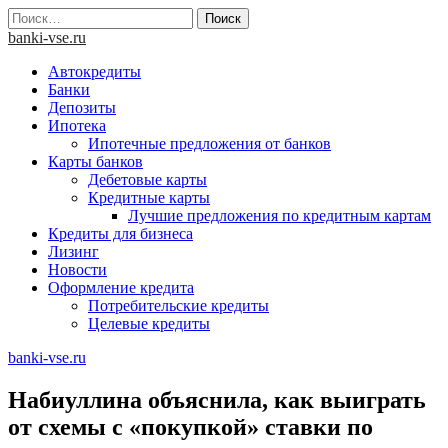
Skip
Найти:
to
banki-vse.ru
content
Автокредиты
Банки
Депозиты
Ипотека
Ипотечные предложения от банков
Карты банков
Дебетовые карты
Кредитные карты
Лучшие предложения по кредитным картам
Кредиты для бизнеса
Лизинг
Новости
Оформление кредита
Потребительские кредиты
Целевые кредиты
banki-vse.ru
Набиуллина объяснила, как выиграть
от схемы с «покупкой» ставки по