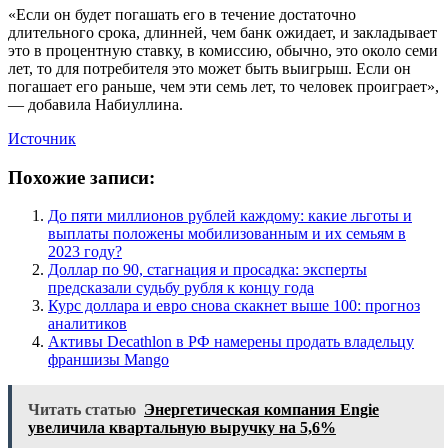
«Если он будет погашать его в течение достаточно
длительного срока, длинней, чем банк ожидает, и закладывает
это в процентную ставку, в комиссию, обычно, это около семи
лет, то для потребителя это может быть выигрыш. Если он
погашает его раньше, чем эти семь лет, то человек проиграет»,
— добавила Набиуллина.
Источник
Похожие записи:
До пяти миллионов рублей каждому: какие льготы и
выплаты положены мобилизованным и их семьям в
2023 году?
Доллар по 90, стагнация и просадка: эксперты
предсказали судьбу рубля к концу года
Курс доллара и евро снова скакнет выше 100: прогноз
аналитиков
Активы Decathlon в РФ намерены продать владельцу
франшизы Mango
Читать статью
Энергетическая компания Engie
увеличила квартальную выручку на 5,6%