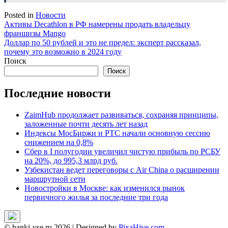
Posted in
Новости
Навигация
Активы Decathlon в РФ намерены продать владельцу
франшизы Mango
по
Доллар по 50 рублей и это не предел: эксперт рассказал,
записям
почему это возможно в 2024 году
Поиск
Поиск
Последние новости
ZaimHub продолжает развиваться, сохраняя принципы,
заложенные почти десять лет назад
Индексы МосБиржи и РТС начали основную сессию
снижением на 0,8%
Сбер в I полугодии увеличил чистую прибыль по РСБУ
на 20%, до 995,3 млрд руб.
Узбекистан ведет переговоры с Air China о расширении
маршрутной сети
Новостройки в Москве: как изменился рынок
первичного жилья за последние три года
© banki-vse.ru 2026
|
Designed by
PixaHive.com
.