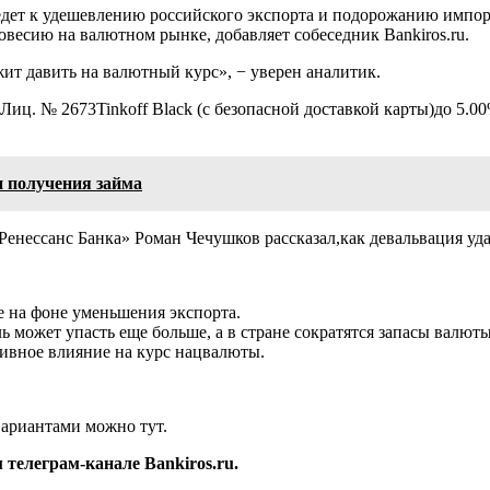
ведет к удешевлению российского экспорта и подорожанию импо
овесию на валютном рынке, добавляет собеседник Bankiros.ru.
ит давить на валютный курс», − уверен аналитик.
 Лиц. № 2673
Tinkoff Black (с безопасной доставкой карты)
до 5.0
и получения займа
енессанс Банка» Роман Чечушков рассказал,как девальвация уда
е на фоне уменьшения экспорта.
ь может упасть еще больше, а в стране сократятся запасы валюты
тивное влияние на курс нацвалюты.
вариантами можно тут.
телеграм-канале Bankiros.ru.