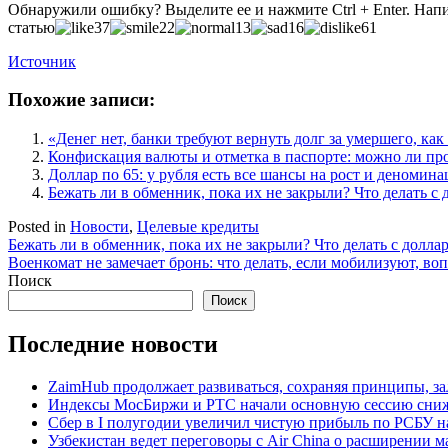
Обнаружили ошибку? Выделите ее и нажмите Ctrl + Enter. На
статью
37
22
13
16
61
Источник
Похожие записи:
«Денег нет, банки требуют вернуть долг за умершего, ка
Конфискация валюты и отметка в паспорте: можно ли пр
Доллар по 65: у рубля есть все шансы на рост и деномин
Бежать ли в обменник, пока их не закрыли? Что делать с
Posted in
Новости
,
Целевые кредиты
Навигация
Бежать ли в обменник, пока их не закрыли? Что делать с долла
Военкомат не замечает бронь: что делать, если мобилизуют, во
по
Поиск
записям
Поиск
Последние новости
ZaimHub продолжает развиваться, сохраняя принципы, за
Индексы МосБиржи и РТС начали основную сессию сниж
Сбер в I полугодии увеличил чистую прибыль по РСБУ на
Узбекистан ведет переговоры с Air China о расширении 