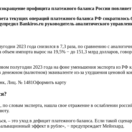
ак сокращение профицита платежного баланса России повлияе
чета текущих операций платежного баланса РФ сократилось б
упредил Bankiros.ru р
уководитель аналитического управлен
годии 2023 года снизился в 7,3 раза
, по сравнению с аналогич
 а объем импорта вырос на 19,5% − до 151,3 млрд долларов, гов
рвом полугодии 2023 года на фоне уменьшения экспорта
из РФ к
 в денежном (валютном) эквиваленте из-за ухудшения ценовой ко
нк, Лиц. № 1481
Оформить карту
ся?
, по словам эксперта, нашла свое отражение в ослаблении росс
люту.
ся, – это уход в дефицит платежного баланса.
Если такой сценар
вальвационный эффект в рубле
», − предупреждает Мейнхард.