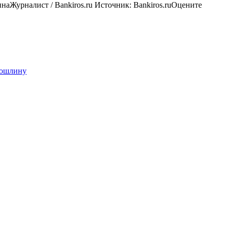
ина
Журналист / Bankiros.ru
Источник:
Bankiros.ru
Оцените
спошлину