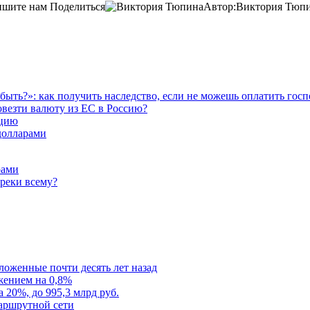
пишите нам
Поделиться
Автор:
Виктория Тюп
к быть?»: как получить наследство, если не можешь оплатить го
овезти валюту из ЕС в Россию?
ацию
 долларами
рами
преки всему?
ложенные почти десять лет назад
ением на 0,8%
 20%, до 995,3 млрд руб.
маршрутной сети