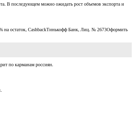
рта. В последующем можно ожидать рост объемов экспорта и
0% на остаток, CashbackТинькофф Банк, Лиц. № 2673
Оформить
рит по карманам россиян.
.