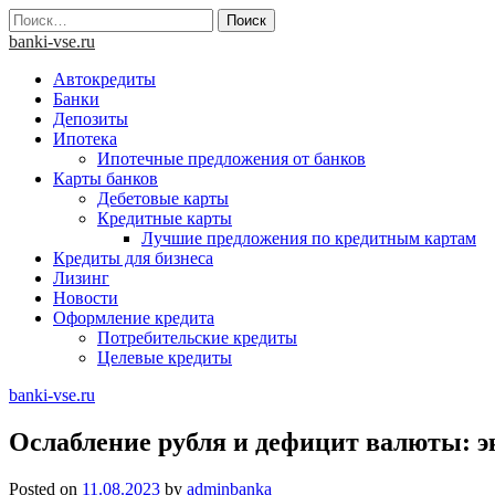
Skip
Найти:
to
banki-vse.ru
content
Автокредиты
Банки
Депозиты
Ипотека
Ипотечные предложения от банков
Карты банков
Дебетовые карты
Кредитные карты
Лучшие предложения по кредитным картам
Кредиты для бизнеса
Лизинг
Новости
Оформление кредита
Потребительские кредиты
Целевые кредиты
banki-vse.ru
Ослабление рубля и дефицит валюты: эк
Posted on
11.08.2023
by
adminbanka