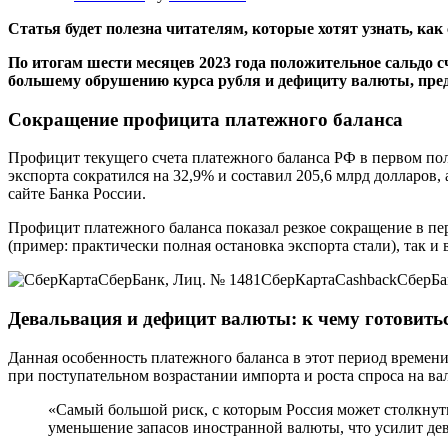
Статья будет полезна читателям, которые хотят узнать, к
По итогам шести месяцев 2023 года положительное сальдо с
большему обрушению курса рубля и дефициту валюты, пред
Сокращение профицита платежного баланса
Профицит текущего счета платежного баланса РФ в первом полу
экспорта сократился на 32,9% и составил 205,6 млрд долларов,
сайте Банка России.
Профицит платежного баланса показал резкое сокращение в пе
(пример: практически полная остановка экспорта стали), так и
СберБанк, Лиц. № 1481
СберКарта
CashbackСберБа
Девальвация и дефицит валюты: к чему готовить
Данная особенность платежного баланса в этот период времени
при поступательном возрастании импорта и роста спроса на ва
«Самый большой риск, с которым Россия может столкнуть
уменьшение запасов иностранной валюты, что усилит де