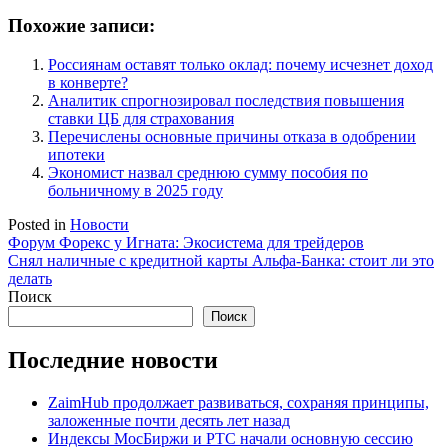
Похожие записи:
Россиянам оставят только оклад: почему исчезнет доход
в конверте?
Аналитик спрогнозировал последствия повышения
ставки ЦБ для страхования
Перечислены основные причины отказа в одобрении
ипотеки
Экономист назвал среднюю сумму пособия по
больничному в 2025 году
Posted in
Новости
Навигация
Форум Форекс у Игната: Экосистема для трейдеров
Снял наличные с кредитной карты Альфа-Банка: стоит ли это
по
делать
записям
Поиск
Поиск
Последние новости
ZaimHub продолжает развиваться, сохраняя принципы,
заложенные почти десять лет назад
Индексы МосБиржи и РТС начали основную сессию