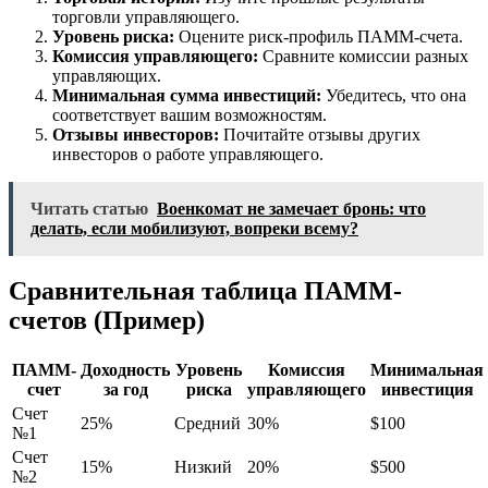
торговли управляющего.
Уровень риска:
Оцените риск-профиль ПАММ-счета.
Комиссия управляющего:
Сравните комиссии разных
управляющих.
Минимальная сумма инвестиций:
Убедитесь, что она
соответствует вашим возможностям.
Отзывы инвесторов:
Почитайте отзывы других
инвесторов о работе управляющего.
Читать статью
Военкомат не замечает бронь: что
делать, если мобилизуют, вопреки всему?
Сравнительная таблица ПАММ-
счетов (Пример)
ПАММ-
Доходность
Уровень
Комиссия
Минимальная
счет
за год
риска
управляющего
инвестиция
Счет
25%
Средний
30%
$100
№1
Счет
15%
Низкий
20%
$500
№2