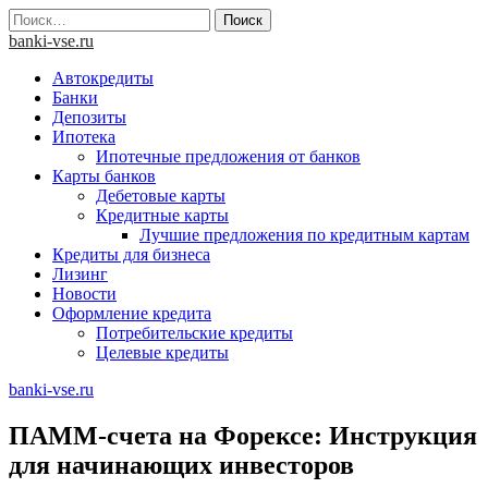
Skip
Найти:
to
banki-vse.ru
content
Автокредиты
Банки
Депозиты
Ипотека
Ипотечные предложения от банков
Карты банков
Дебетовые карты
Кредитные карты
Лучшие предложения по кредитным картам
Кредиты для бизнеса
Лизинг
Новости
Оформление кредита
Потребительские кредиты
Целевые кредиты
banki-vse.ru
ПАММ-счета на Форексе: Инструкция
для начинающих инвесторов