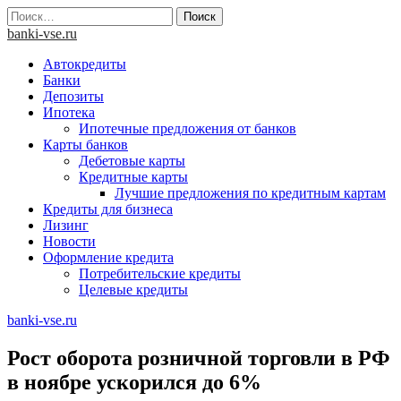
Skip
Найти:
to
banki-vse.ru
content
Автокредиты
Банки
Депозиты
Ипотека
Ипотечные предложения от банков
Карты банков
Дебетовые карты
Кредитные карты
Лучшие предложения по кредитным картам
Кредиты для бизнеса
Лизинг
Новости
Оформление кредита
Потребительские кредиты
Целевые кредиты
banki-vse.ru
Рост оборота розничной торговли в РФ
в ноябре ускорился до 6%