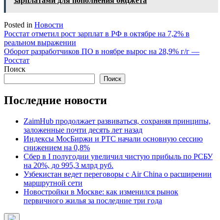
зарплатами для пополнения бюджета
Posted in
Новости
Навигация
Росстат отметил рост зарплат в РФ в октябре на 7,2% в
реальном выражении
по
Оборот разработчиков ПО в ноябре вырос на 28,9% г/г —
записям
Росстат
Поиск
Поиск
Последние новости
ZaimHub продолжает развиваться, сохраняя принципы,
заложенные почти десять лет назад
Индексы МосБиржи и РТС начали основную сессию
снижением на 0,8%
Сбер в I полугодии увеличил чистую прибыль по РСБУ
на 20%, до 995,3 млрд руб.
Узбекистан ведет переговоры с Air China о расширении
маршрутной сети
Новостройки в Москве: как изменился рынок
первичного жилья за последние три года