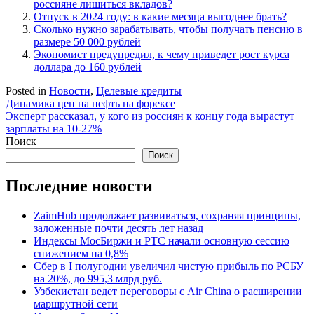
россияне лишиться вкладов?
Отпуск в 2024 году: в какие месяца выгоднее брать?
Сколько нужно зарабатывать, чтобы получать пенсию в
размере 50 000 рублей
Экономист предупредил, к чему приведет рост курса
доллара до 160 рублей
Posted in
Новости
,
Целевые кредиты
Навигация
Динамика цен на нефть на форексе
Эксперт рассказал, у кого из россиян к концу года вырастут
по
зарплаты на 10-27%
записям
Поиск
Поиск
Последние новости
ZaimHub продолжает развиваться, сохраняя принципы,
заложенные почти десять лет назад
Индексы МосБиржи и РТС начали основную сессию
снижением на 0,8%
Сбер в I полугодии увеличил чистую прибыль по РСБУ
на 20%, до 995,3 млрд руб.
Узбекистан ведет переговоры с Air China о расширении
маршрутной сети