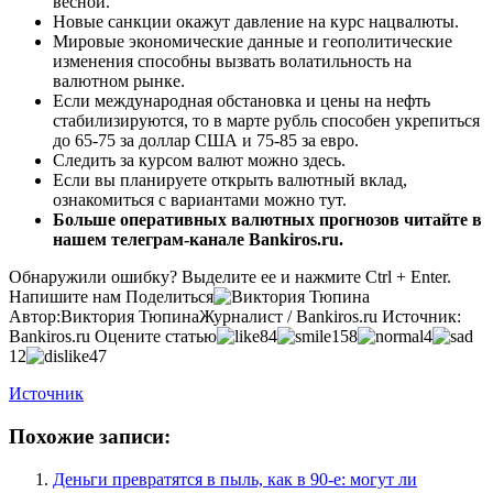
весной.
Новые санкции окажут давление на курс нацвалюты.
Мировые экономические данные и геополитические
изменения способны вызвать волатильность на
валютном рынке.
Если международная обстановка и цены на нефть
стабилизируются, то в марте рубль способен укрепиться
до 65-75 за доллар США и 75-85 за евро.
Следить за курсом валют можно здесь.
Если вы планируете открыть валютный вклад,
ознакомиться с вариантами можно тут.
Больше оперативных валютных прогнозов читайте в
нашем телеграм-канале Bankiros.ru.
Обнаружили ошибку? Выделите ее и нажмите Ctrl + Enter.
Напишите нам
Поделиться
Автор:
Виктория Тюпина
Журналист / Bankiros.ru
Источник:
Bankiros.ru
Оцените статью
84
158
4
12
47
Источник
Похожие записи:
Деньги превратятся в пыль, как в 90-е: могут ли