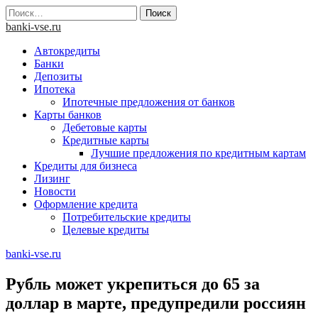
Skip
Найти:
to
banki-vse.ru
content
Автокредиты
Банки
Депозиты
Ипотека
Ипотечные предложения от банков
Карты банков
Дебетовые карты
Кредитные карты
Лучшие предложения по кредитным картам
Кредиты для бизнеса
Лизинг
Новости
Оформление кредита
Потребительские кредиты
Целевые кредиты
banki-vse.ru
Рубль может укрепиться до 65 за
доллар в марте, предупредили россиян