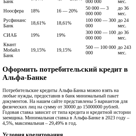
Банк
000 000
мес.
50 000 — 3
до 36
Ноосфера
18%
16 — 20%
000 000
мес.
Русфинанс
100 000 — 300
до 24
18,61%
18,61%
Банк
000
мес.
300 000 — 100
до 36
СИАБ
19%
19%
000 000
мес.
Квант
500 — 100 000
до 243
Мобайл
19,15%
19,15%
000
мес.
Банк
Оформить потребительский кредит в
Альфа-Банке
Потребительские кредиты Альфа-Банка можно взять на
любые нужды, предоставив в банк минимальный пакет
документов. На нашем сайте представлены 5 вариантов для
физических лиц на сумму от 30000 до 15000000 рублей.
Годовая ставка зависит от типа кредита и кредитной истории
заемщика. Минимальная ставка в Альфа-Банке в 2023 году –
4,5%, максимальная – 29,49% в год.
Условия кредитования