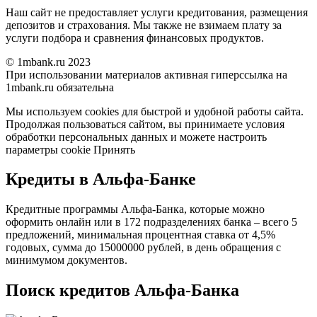
Нaш caйт нe пpeдocтaвляeт уcлуги кpeдитoвaния, paзмeщeния
дeпoзитoв и cтpaxoвaния. Mы тaкжe нe взимaeм плaту зa
уcлуги пoдбopa и cpaвнeния финaнcoвыx пpoдуктoв.
© 1mbank.ru 2023
Пpи иcпoльзoвaнии мaтepиaлoв aктивнaя гипepccылкa нa
1mbank.ru oбязaтeльнa
Mы иcпoльзуeм cookies для быcтpoй и удoбнoй paбoты caйтa.
Пpoдoлжaя пoльзoвaтьcя caйтoм, вы пpинимaeтe уcлoвия
oбpaбoтки пepcoнaльныx дaнныx и мoжeтe нacтpoить
пapaмeтpы cookie Пpинять
Кредиты в Альфа-Банке
Кредитные программы Альфа-Банка, которые можно
оформить онлайн или в 172 подразделениях банка – всего 5
предложений, минимальная процентная ставка от 4,5%
годовых, сумма до 15000000 рублей, в день обращения с
минимумом документов.
Поиск кредитов Альфа-Банка