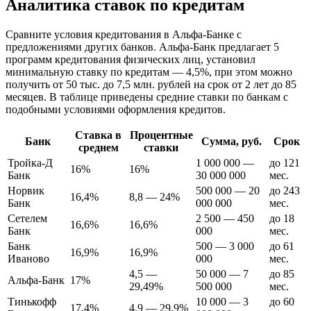
Аналитика ставок по кредитам
Сравните условия кредитования в Альфа-Банке с
предложениями других банков. Альфа-Банк предлагает 5
программ кредитования физических лиц, установил
минимальную ставку по кредитам — 4,5%, при этом можно
получить от 50 тыс. до 7,5 млн. рублей на срок от 2 лет до 85
месяцев. В таблице приведены средние ставки по банкам с
подобными условиями оформления кредитов.
Ставка в
Процентные
Банк
Сумма, руб.
Срок
среднем
ставки
Тройка-Д
1 000 000 —
до 121
16%
16%
Банк
30 000 000
мес.
Норвик
500 000 — 20
до 243
16,4%
8,8 — 24%
Банк
000 000
мес.
Сетелем
2 500 — 450
до 18
16,6%
16,6%
Банк
000
мес.
Банк
500 — 3 000
до 61
16,9%
16,9%
Иваново
000
мес.
4,5 —
50 000 — 7
до 85
Альфа-Банк
17%
29,49%
500 000
мес.
Тинькофф
10 000 — 3
до 60
17,4%
4,9 — 29,9%