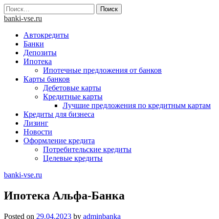
Skip
Найти:
to
banki-vse.ru
content
Автокредиты
Банки
Депозиты
Ипотека
Ипотечные предложения от банков
Карты банков
Дебетовые карты
Кредитные карты
Лучшие предложения по кредитным картам
Кредиты для бизнеса
Лизинг
Новости
Оформление кредита
Потребительские кредиты
Целевые кредиты
banki-vse.ru
Ипoтeкa Aльфa-Бaнкa
Posted on
29.04.2023
by
adminbanka