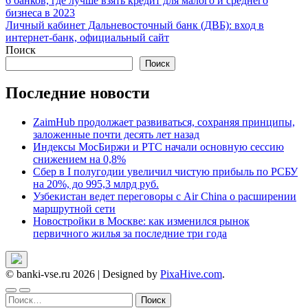
Навигация
6 банков, где лучше взять кредит для малого и среднего
бизнеса в 2023
по
Личный кабинет Дальневосточный банк (ДВБ): вход в
записям
интернет-банк, официальный сайт
Поиск
Поиск
Последние новости
ZaimHub продолжает развиваться, сохраняя принципы,
заложенные почти десять лет назад
Индексы МосБиржи и РТС начали основную сессию
снижением на 0,8%
Сбер в I полугодии увеличил чистую прибыль по РСБУ
на 20%, до 995,3 млрд руб.
Узбекистан ведет переговоры с Air China о расширении
маршрутной сети
Новостройки в Москве: как изменился рынок
первичного жилья за последние три года
© banki-vse.ru 2026
|
Designed by
PixaHive.com
.
Найти: