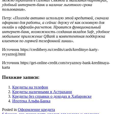
можно тратить в салонах Связной и магазинах-партнерах,
удобный интернет-банк и наличие льготного срока
пользования».
Петр:
«Полгода активно использую этой кредиткой, сначала
оформлял для работы, а сейчас держу её как основную для
онлайн и оффлайн-расчетов. Нравится функциональный
интернет-банк, возможность создания вкладов
Safe, удобное
мобильное приложение
QBank и компетентная поддержка
клиентов по горячей телефонной линии».
Источник
https://creditbery.ru/credits/cards/kreditnye-karty-
svyaznojj.html
Источник
https://get-online-credit.com/svyaznoy-bank-kreditnaya-
karta
Похожие записи:
Кредиты на телефон
Кредиты наличными в Астрахани
Кредиты без справки о доходах в Хабаровске
Ипoтeкa Aльфa-Бaнкa
Posted in
Оформление кредита