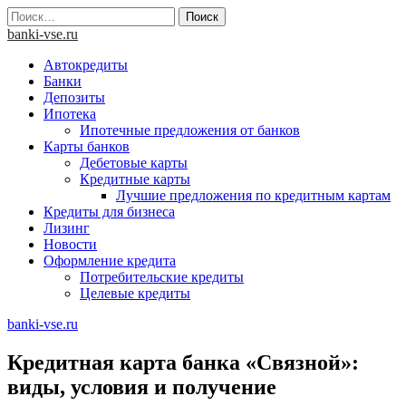
Skip
Найти:
to
banki-vse.ru
content
Автокредиты
Банки
Депозиты
Ипотека
Ипотечные предложения от банков
Карты банков
Дебетовые карты
Кредитные карты
Лучшие предложения по кредитным картам
Кредиты для бизнеса
Лизинг
Новости
Оформление кредита
Потребительские кредиты
Целевые кредиты
banki-vse.ru
Кредитная карта банка «Связной»:
виды, условия и получение