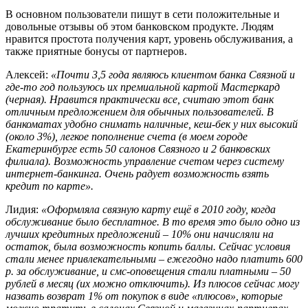
В основном пользователи пишут в сети положительные и
довольные отзывы об этом банковском продукте. Людям
нравится простота получения карт, уровень обслуживания, а
также приятные бонусы от партнеров.
Алексей:
«Почти 3,5 года являюсь клиентом банка Связной и
где-то год пользуюсь их премиальной картой Мастеркард
(черная). Нравится практически все, считаю этот банк
отличным предложением для обычных пользователей. В
банкоматах удобно снимать наличные, кеш-бек у них высокий
(около 3%), легкое пополнение счета (в моем городе
Екатеринбурге есть 50 салонов Связного и 2 банковских
филиала). Возможность управление счетом через систему
интернет-банкинга. Очень радует возможность взять
кредит по карте».
Лидия:
«Оформляла связную карту ещё в 2010 году, когда
обслуживание было бесплатное. В то время это было одно из
лучших кредитных предложений – 10% они начисляли на
остаток, была возможность копить баллы. Сейчас условия
стали менее привлекательными – ежегодно надо платить 600
р. за обслуживание, и смс-оповещения стали платными – 50
рублей в месяц (их можно отключить). Из плюсов сейчас могу
назвать возврат 1% от покупок в виде «плюсов», которые