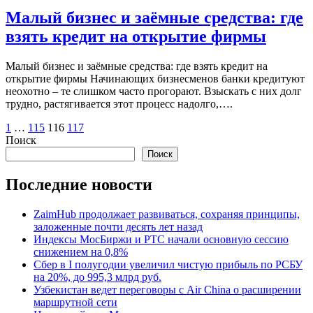
Малый бизнес и заёмные средства: где
взять кредит на открытие фирмы
Малый бизнес и заёмные средства: где взять кредит на
открытие фирмы Начинающих бизнесменов банки кредитуют
неохотно – те слишком часто прогорают. Взыскать с них долг
трудно, растягивается этот процесс надолго,….
Пагинация
1
…
115
116
117
Поиск
записей
Поиск
Последние новости
ZaimHub продолжает развиваться, сохраняя принципы,
заложенные почти десять лет назад
Индексы МосБиржи и РТС начали основную сессию
снижением на 0,8%
Сбер в I полугодии увеличил чистую прибыль по РСБУ
на 20%, до 995,3 млрд руб.
Узбекистан ведет переговоры с Air China о расширении
маршрутной сети