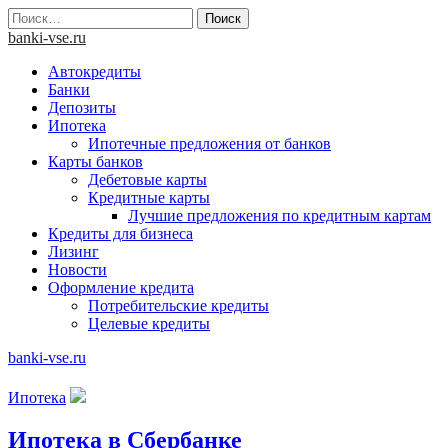
Skip
Найти:
to
banki-vse.ru
content
Автокредиты
Банки
Депозиты
Ипотека
Ипотечные предложения от банков
Карты банков
Дебетовые карты
Кредитные карты
Лучшие предложения по кредитным картам
Кредиты для бизнеса
Лизинг
Новости
Оформление кредита
Потребительские кредиты
Целевые кредиты
banki-vse.ru
Ипотека
Ипотека в Сбербанке