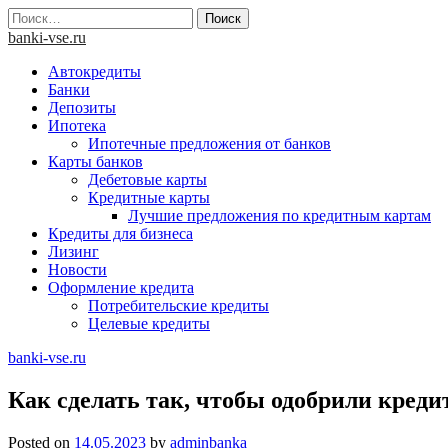
Skip
Найти:
to
banki-vse.ru
content
Автокредиты
Банки
Депозиты
Ипотека
Ипотечные предложения от банков
Карты банков
Дебетовые карты
Кредитные карты
Лучшие предложения по кредитным картам
Кредиты для бизнеса
Лизинг
Новости
Оформление кредита
Потребительские кредиты
Целевые кредиты
banki-vse.ru
Как сделать так, чтобы одобрили креди
Posted on
14.05.2023
by
adminbanka