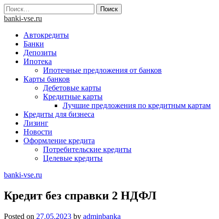
Skip
Найти:
to
banki-vse.ru
content
Автокредиты
Банки
Депозиты
Ипотека
Ипотечные предложения от банков
Карты банков
Дебетовые карты
Кредитные карты
Лучшие предложения по кредитным картам
Кредиты для бизнеса
Лизинг
Новости
Оформление кредита
Потребительские кредиты
Целевые кредиты
banki-vse.ru
Кредит без справки 2 НДФЛ
Posted on
27.05.2023
by
adminbanka