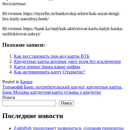
бесплатные.
Источник
https://myrefin.ru/bankovskij-sektor/kak-snyat-dengi-
bez-karty-narodnyj-bank/
Источник
https://bank.kz/stati/kak-aktivirovat-kartu-halyk-banka-
razblokirovat-zakryt/
Похожие записи:
Как восстановить пин-код карты ВТБ
Кредитные карты которые дают всем без исключения
Карта приват банка какие цифры
Как активировать карту Открытие?
Posted in
Банки
Навигация
Тинькофф Банк: потребительский кредит, кредитные карты.
Банк Москвы кредитная карта отзывы о кредитке
по
Поиск
записям
Поиск
Последние новости
ZaimHub продолжает развиваться, сохраняя принципы,