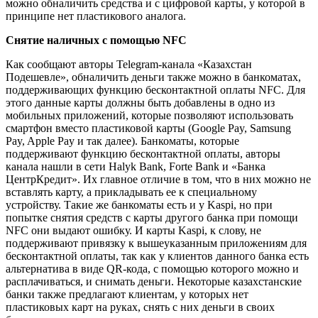
можно обналичить средства и с цифровой карты, у которой в
принципе нет пластикового аналога.
Снятие наличных с помощью NFC
Как сообщают авторы Telegram-канала «Казахстан
Подешевле», обналичить деньги также можно в банкоматах,
поддерживающих функцию бесконтактной оплаты NFC. Для
этого данные карты должны быть добавлены в одно из
мобильных приложений, которые позволяют использовать
смартфон вместо пластиковой карты (Google Pay, Samsung
Pay, Apple Pay и так далее). Банкоматы, которые
поддерживают функцию бесконтактной оплаты, авторы
канала нашли в сети Halyk Bank, Forte Bank и «Банка
ЦентрКредит». Их главное отличие в том, что в них можно не
вставлять карту, а прикладывать ее к специальному
устройству. Такие же банкоматы есть и у Kaspi, но при
попытке снятия средств с карты другого банка при помощи
NFC они выдают ошибку. И карты Kaspi, к слову, не
поддерживают привязку к вышеуказанным приложениям для
бесконтактной оплаты, так как у клиентов данного банка есть
альтернатива в виде QR-кода, с помощью которого можно и
расплачиваться, и снимать деньги. Некоторые казахстанские
банки также предлагают клиентам, у которых нет
пластиковых карт на руках, снять с них деньги в своих