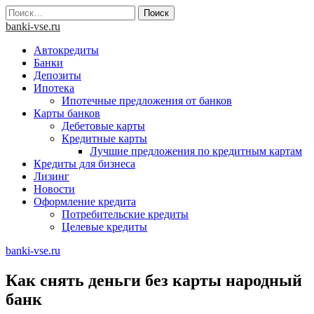
Skip
Найти:
to
banki-vse.ru
content
Автокредиты
Банки
Депозиты
Ипотека
Ипотечные предложения от банков
Карты банков
Дебетовые карты
Кредитные карты
Лучшие предложения по кредитным картам
Кредиты для бизнеса
Лизинг
Новости
Оформление кредита
Потребительские кредиты
Целевые кредиты
banki-vse.ru
Как снять деньги без карты народный
банк