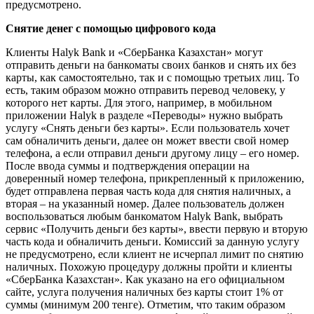
предусмотрено.
Снятие денег с помощью цифрового кода
Клиенты Halyk Bank и «СберБанка Казахстан» могут
отправить деньги на банкоматы своих банков и снять их без
карты, как самостоятельно, так и с помощью третьих лиц. То
есть, таким образом можно отправить перевод человеку, у
которого нет карты. Для этого, например, в мобильном
приложении Halyk в разделе «Переводы» нужно выбрать
услугу «Снять деньги без карты». Если пользователь хочет
сам обналичить деньги, далее он может ввести свой номер
телефона, а если отправил деньги другому лицу – его номер.
После ввода суммы и подтверждения операции на
доверенный номер телефона, прикрепленный к приложению,
будет отправлена первая часть кода для снятия наличных, а
вторая – на указанный номер. Далее пользователь должен
воспользоваться любым банкоматом Halyk Bank, выбрать
сервис «Получить деньги без карты», ввести первую и вторую
часть кода и обналичить деньги. Комиссий за данную услугу
не предусмотрено, если клиент не исчерпал лимит по снятию
наличных. Похожую процедуру должны пройти и клиенты
«СберБанка Казахстан». Как указано на его официальном
сайте, услуга получения наличных без карты стоит 1% от
суммы (минимум 200 тенге). Отметим, что таким образом