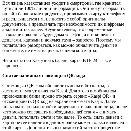
Вся жизнь казахстанцев уходит в смартфоны, где хранится
чуть ли не 100% личной информации. Они могут оформлять
онлайн банковские продукты, привязывать карту к телефону
и расплачиваться им, не носить с собой оригиналы
документов, а предъявлять при необходимости их цифровые
аналоги и так далее. Неудивительно, что современные
граждане вряд ли забудут дома телефон, а вот кошелек с
деньгами, картами и документами – запросто. Поэтому мы
попытались разобраться, как можно обналичить деньги в
банкомате, не имея на руках банковской карты.
Читать статью Как узнать баланс карты ВТБ 24 — все
варианты
Снятие наличных с помощью QR-кода
С помощью QR-кода обналичить деньги без карты, в
частности, могут клиенты Kaspi. Для этого в мобильном
приложении банка нужно открыть сервис «Kaspi QR» и
отсканировать QR-код на экране банкомата Kaspi. Далее
пользователю надо пройти видеоидентификацию лица, после
чего можно совершать необходимые действия – снимать
деньги, пополнять счета и так далее. То есть, снять деньги с
карты без ее наличия в данном банке может только владелец
этой карты. Дополнительных комиссий за этот процесс не