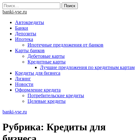
Skip
Найти:
to
banki-vse.ru
content
Автокредиты
Банки
Депозиты
Ипотека
Ипотечные предложения от банков
Карты банков
Дебетовые карты
Кредитные карты
Лучшие предложения по кредитным картам
Кредиты для бизнеса
Лизинг
Новости
Оформление кредита
Потребительские кредиты
Целевые кредиты
banki-vse.ru
Рубрика:
Кредиты для
бизнеса