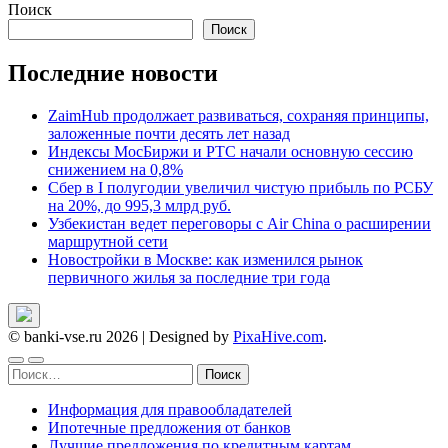
Поиск
записей
Поиск
Последние новости
ZaimHub продолжает развиваться, сохраняя принципы,
заложенные почти десять лет назад
Индексы МосБиржи и РТС начали основную сессию
снижением на 0,8%
Сбер в I полугодии увеличил чистую прибыль по РСБУ
на 20%, до 995,3 млрд руб.
Узбекистан ведет переговоры с Air China о расширении
маршрутной сети
Новостройки в Москве: как изменился рынок
первичного жилья за последние три года
© banki-vse.ru 2026
|
Designed by
PixaHive.com
.
Найти:
Информация для правообладателей
Ипотечные предложения от банков
Лучшие предложения по кредитным картам