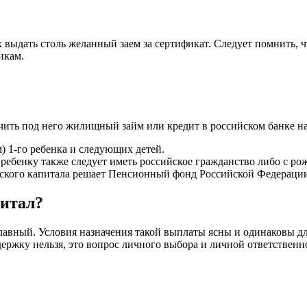
выдать столь желанный заем за сертификат. Следует помнить, 
икам.
ить под него жилищный займ или кредит в российском банке на
 1-го ребенка и следующих детей.
ребенку также следует иметь российское гражданство либо с ро
ского капитала решает Пенсионный фонд Российской Федераци
питал?
 главный. Условия назначения такой выплаты ясны и одинаковы д
ержку нельзя, это вопрос личного выбора и личной ответственн