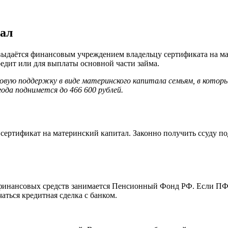
тал
я выдаётся финансовым учреждением владельцу сертификата на м
редит или для выплаты основной части займа.
ую поддержку в виде материнского капитала семьям, в которых
года поднимется до 466 600 рублей.
 сертификат на материнский капитал. Законно получить ссуду п
финансовых средств занимается Пенсионный Фонд РФ. Если ПФ в
ться кредитная сделка с банком.