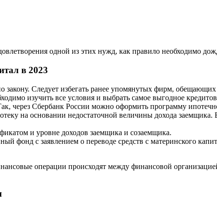
довлетворения одной из этих нужд, как правило необходимо дожд
итал в 2023
о закону. Следует избегать ранее упомянутых фирм, обещающих
одимо изучить все условия и выбрать самое выгодное кредитов
Так, через Сбербанк России можно оформить программу ипотечн
потеку на основании недостаточной величины дохода заемщика. 
фикатом и уровне доходов заемщика и созаемщика.
ый фонд с заявлением о переводе средств с материнского капит
 финансовые операции происходят между финансовой организаци
и