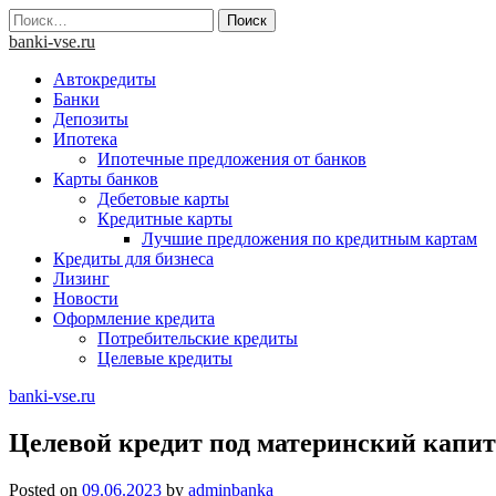
Skip
Найти:
to
banki-vse.ru
content
Автокредиты
Банки
Депозиты
Ипотека
Ипотечные предложения от банков
Карты банков
Дебетовые карты
Кредитные карты
Лучшие предложения по кредитным картам
Кредиты для бизнеса
Лизинг
Новости
Оформление кредита
Потребительские кредиты
Целевые кредиты
banki-vse.ru
Целевой кредит под материнский капи
Posted on
09.06.2023
by
adminbanka