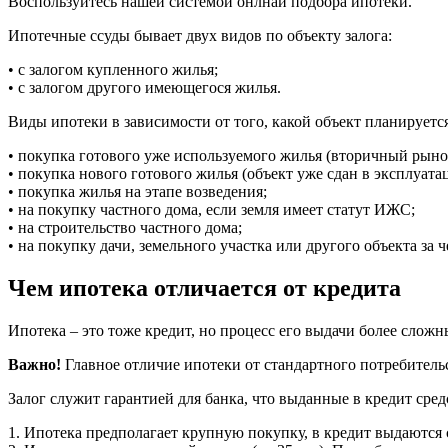
Воспользуйтесь нашей системой онлнай подбора ипотеки.
Ипотечные ссуды бывает двух видов по объекту залога:
• с залогом купленного жилья;
• с залогом другого имеющегося жилья.
Виды ипотеки в зависимости от того, какой объект планируется
• покупка готового уже используемого жилья (вторичный рыно
• покупка нового готового жилья (объект уже сдан в эксплуата
• покупка жилья на этапе возведения;
• на покупку частного дома, если земля имеет статут ИЖС;
• на строительство частного дома;
• на покупку дачи, земельного участка или другого объекта за 
Чем ипотека отличается от кредита
Ипотека – это тоже кредит, но процесс его выдачи более слож
Важно!
Главное отличие ипотеки от стандартного потребительс
Залог служит гарантией для банка, что выданные в кредит сред
1. Ипотека предполагает крупную покупку, в кредит выдаются