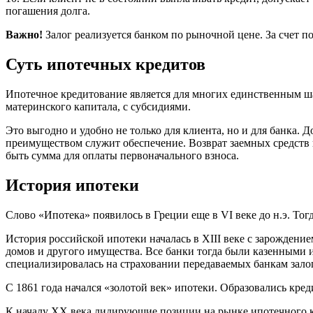
погашения долга.
Важно!
Залог реализуется банком по рыночной цене. За счет п
Суть ипотечных кредитов
Ипотечное кредитование является для многих единственным ш
материнского капитала, с субсидиями.
Это выгодно и удобно не только для клиента, но и для банка.
преимуществом служит обеспечение. Возврат заемных средств
быть сумма для оплаты первоначального взноса.
История ипотеки
Слово «Ипотека» появилось в Греции еще в VI веке до н.э. То
История российской ипотеки началась в XIII веке с зарождени
домов и другого имущества. Все банки тогда были казенными и
специализировалась на страховании передаваемых банкам зало
С 1861 года начался «золотой век» ипотеки. Образовались кре
К началу ХХ века лидирующие позиции на рынке ипотечного к