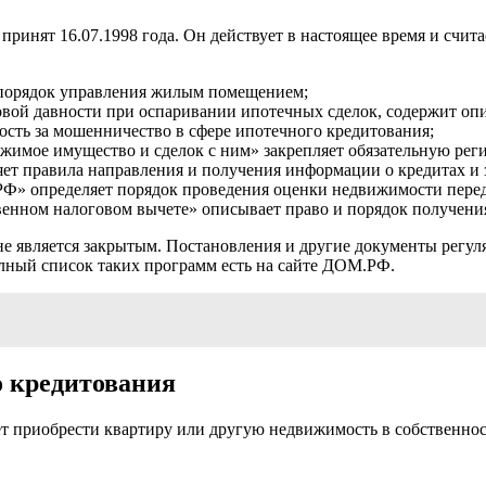
ринят 16.07.1998 года. Он действует в настоящее время и счит
и порядок управления жилым помещением;
овой давности при оспаривании ипотечных сделок, содержит описа
ность за мошенничество в сфере ипотечного кредитования;
жимое имущество и сделок с ним» закрепляет обязательную рег
яет правила направления и получения информации о кредитах и 
 РФ» определяет порядок проведения оценки недвижимости перед 
венном налоговом вычете» описывает право и порядок получени
не является закрытым. Постановления и другие документы регу
ный список таких программ есть на сайте ДОМ.РФ.
о кредитования
т приобрести квартиру или другую недвижимость в собственност