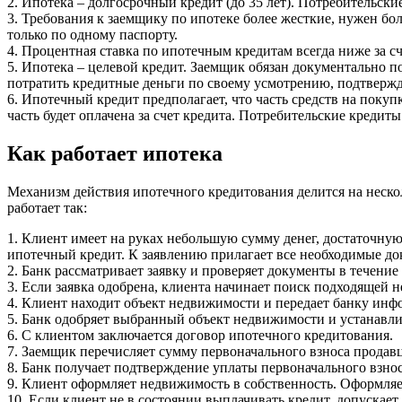
2. Ипотека – долгосрочный кредит (до 35 лет). Потребительски
3. Требования к заемщику по ипотеке более жесткие, нужен бо
только по одному паспорту.
4. Процентная ставка по ипотечным кредитам всегда ниже за сч
5. Ипотека – целевой кредит. Заемщик обязан документально 
потратить кредитные деньги по своему усмотрению, подтвержде
6. Ипотечный кредит предполагает, что часть средств на поку
часть будет оплачена за счет кредита. Потребительские кредит
Как работает ипотека
Механизм действия ипотечного кредитования делится на нескол
работает так:
1. Клиент имеет на руках небольшую сумму денег, достаточну
ипотечный кредит. К заявлению прилагает все необходимые д
2. Банк рассматривает заявку и проверяет документы в течение 
3. Если заявка одобрена, клиента начинает поиск подходящей н
4. Клиент находит объект недвижимости и передает банку инфо
5. Банк одобряет выбранный объект недвижимости и устанавли
6. С клиентом заключается договор ипотечного кредитования.
7. Заемщик перечисляет сумму первоначального взноса продав
8. Банк получает подтверждение уплаты первоначального взнос
9. Клиент оформляет недвижимость в собственность. Оформляетс
10. Если клиент не в состоянии выплачивать кредит, допускает