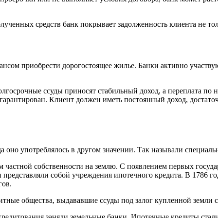
олученных средств банк покрывает задолженность клиента не тол
ансом приобрести дорогостоящее жилье. Банки активно участвую
 Долгосрочные ссуды приносят стабильный доход, а переплата по
 гарантирован. Клиент должен иметь постоянный доход, достат
гда оно употреблялось в другом значении. Так называли специал
ем частной собственности на землю. С появлением первых госуда
 представляли собой учреждения ипотечного кредита. В 1786 го
гов.
дитные общества, выдававшие ссуды под залог купленной земли 
редитования заняли земельные банки. Ипотечные кредиты стал