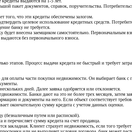
е кредиты выдаются на 1-5 лет.
льшой пакет документов, справок, поручительства. Потребитель
ет того, что эти кредиты обеспечены залогом.
подтвердить целевое использование кредитных средств. Потреб
ние банку не требуется.
пку будет внесена заемщиком самостоятельно. Первоначальным в
ы выдаются без первоначального взноса.
ько этапов. Процесс выдачи кредита не быстрый и требует затра
ю для оплаты части покупки недвижимости. Он выбирает банк с 
окументы.
нескольких дней. Далее заявка одобряется или отклоняется.
едвижимости. Банки дают на это не более трех месяцев, затем за
рмацию и документы на него. Если объект соответствует требова
вает окончательную сумму кредита с учетом данных оценки.
цу (безналичным путем или распиской).
а и перечисляет сумму кредита на счет продавца.
я закладная. Клиент страхует недвижимость, если того требует 
 просрочки или не выполняет условия договора, банк может расто