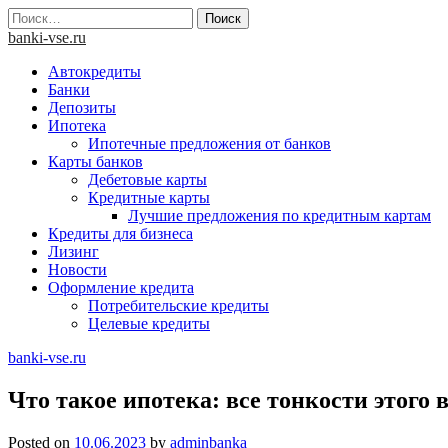
Skip
Найти:
to
banki-vse.ru
content
Автокредиты
Банки
Депозиты
Ипотека
Ипотечные предложения от банков
Карты банков
Дебетовые карты
Кредитные карты
Лучшие предложения по кредитным картам
Кредиты для бизнеса
Лизинг
Новости
Оформление кредита
Потребительские кредиты
Целевые кредиты
banki-vse.ru
Что такое ипотека: все тонкости этого
Posted on
10.06.2023
by
adminbanka