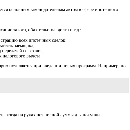
ается основным законодательным актом в сфере ипотечного
ние залога, обязательства, долга и т.д.;
истрацию всех ипотечных сделок;
займах заемщика;
передачей ее в залог;
я налогового вычета.
лярно появляются при введении новых программ. Например, по
ь, когда на руках нет полной суммы для покупки.