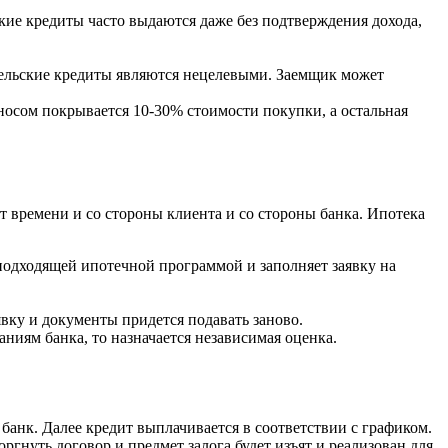
ские кредиты часто выдаются даже без подтверждения дохода,
ительские кредиты являются нецелевыми. Заемщик может
зносом покрывается 10-30% стоимости покупки, а остальная
т времени и со стороны клиента и со стороны банка. Ипотека
подходящей ипотечной программой и заполняет заявку на
явку и документы придется подавать заново.
ниям банка, то назначается независимая оценка.
банк. Далее кредит выплачивается в соответствии с графиком.
ргнуть договор и предмет залога будет изъят и реализован для