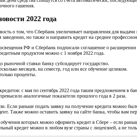
ый день средства спишутся со счета автоматически, последующие
рочного гашения.
овости 2022 года
овость о том, что Сбербанк увеличивает направления для выдачи
 заведении, но также и направить кредит на среднее профессион
просвещения РФ и Сбербанк подписали соглашение о расширении 
редитным продуктом можно с 1 ноября 2022 года.
до рыночной ставки банку субсидирует государство.
сколько месяцев, на семестр, год или все обучение целиком.
только проценты.
редитов: с мая по сентябрь 2022 года таким предложением в ба
 превысило аналогичные показатели прошлого года в 2 раза.
и. Если раньше подать заявку на получение кредита можно было
дент. Также можно оставить заявку на сайте банка, чтобы вам п
 обучения которых можно оформить кредит в Сбере – если раньше
льный кредит можно в любом вузе страны с лицензией, а не толь