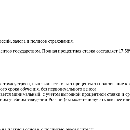
сий, залога и полисов страхования.
ентов государством. Полная процентная ставка составляет 17,5
е трудоустроен, выплачивает только проценты за пользование кр
го срока обучения, без первоначального взноса.
чается минимальный, с учетом выгодной процентной ставки и с
ном учебном заведении России (вы можете получать высшее или
 на платной основе, с подписью руководителя;