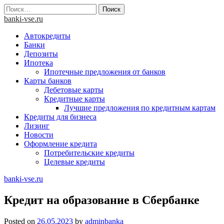
Skip
Найти:
to
banki-vse.ru
content
Автокредиты
Банки
Депозиты
Ипотека
Ипотечные предложения от банков
Карты банков
Дебетовые карты
Кредитные карты
Лучшие предложения по кредитным картам
Кредиты для бизнеса
Лизинг
Новости
Оформление кредита
Потребительские кредиты
Целевые кредиты
banki-vse.ru
Кредит на образование в Сбербанке
Posted on
26.05.2023
by
adminbanka