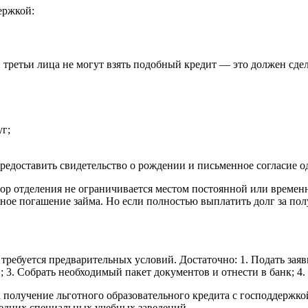
ержкой:
и третьи лица не могут взять подобный кредит — это должен сдел
г;
доставить свидетельство о рождении и письменное согласие од
р отделения не ограничивается местом постоянной или временно
чное погашение займа. Но если полностью выплатить долг за пол
 требуется предварительных условий. Достаточно: 1. Подать зая
; 3. Собрать необходимый пакет документов и отнести в банк; 4
получение льготного образовательного кредита с господдержкой
едних специальных учебных заведений.