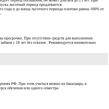
едует период погашения, он может длиться до 15 лет. При
пуска льготный период продлевается;
го года и до конца льготного периода платежи равны 100% от
.
мы просрочки. При отсутствии средств для выполнения
аймов с 18 лет без отказов . Рекомендуется внимательно
ениях РФ. При этом учиться можно на бакалавра, в
рса обучения или одного семестра.