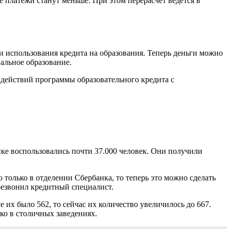
 платежи станут меньше. При этом перерасчет ведется в
 и использования кредита на образования. Теперь деньги можно
альное образование.
действий программы образовательного кредита с
нке воспользовались почти 37.000 человек. Они получили
 только в отделении Сбербанка, то теперь это можно сделать
ерезвонил кредитный специалист.
 их было 562, то сейчас их количество увеличилось до 667.
ко в столичных заведениях.