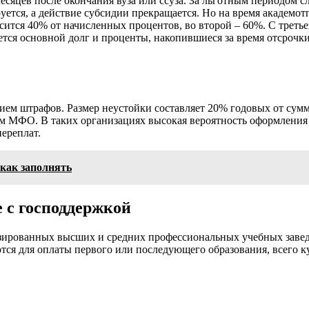
сяцев после окончания вуза или ссуза. За льготным периодом сл
уется, а действие субсидии прекращается. Но на время академот
сится 40% от начисленных процентов, во второй – 60%. С третье
тся основной долг и проценты, накопившиеся за время отсрочки
ием штрафов. Размер неустойки составляет 20% годовых от сум
ам МФО. В таких организациях высокая вероятность оформления з
ереплат.
 как заполнять
 с господдержкой
нзированных высших и средних профессиональных учебных завед
тся для оплаты первого или последующего образования, всего ку