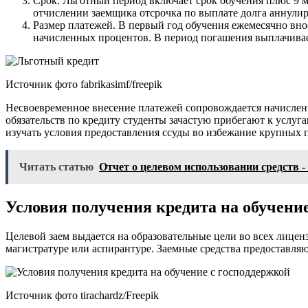
Срок. Льготный период включает срок обучения плюс 9 ме
отчислении заемщика отсрочка по выплате долга аннулир
Размер платежей. В первый год обучения ежемесячно вно
начисленных процентов. В период погашения выплачивае
Источник фото fabrikasimf/freepik
Несвоевременное внесение платежей сопровождается начислен
обязательств по кредиту студенты зачастую прибегают к услуг
изучать условия предоставления ссуды во избежание крупных п
Читать статью
Отчет о целевом использовании средств -
Условия получения кредита на обучение
Целевой заем выдается на образовательные цели во всех лице
магистратуре или аспирантуре. Заемные средства предоставляю
Источник фото tirachardz/Freepik