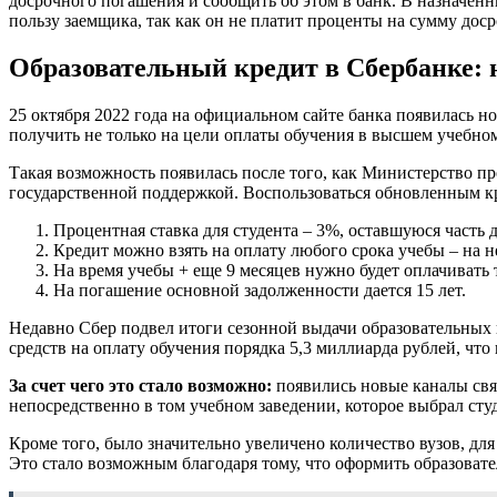
досрочного погашения и сообщить об этом в банк. В назначенн
пользу заемщика, так как он не платит проценты на сумму дос
Образовательный кредит в Сбербанке: н
25 октября 2022 года на официальном сайте банка появилась н
получить не только на цели оплаты обучения в высшем учебном
Такая возможность появилась после того, как Министерство 
государственной поддержкой. Воспользоваться обновленным к
Процентная ставка для студента – 3%, оставшуюся часть 
Кредит можно взять на оплату любого срока учебы – на не
На время учебы + еще 9 месяцев нужно будет оплачивать 
На погашение основной задолженности дается 15 лет.
Недавно Сбер подвел итоги сезонной выдачи образовательных к
средств на оплату обучения порядка 5,3 миллиарда рублей, что
За счет чего это стало возможно:
появились новые каналы связ
непосредственно в том учебном заведении, которое выбрал сту
Кроме того, было значительно увеличено количество вузов, для
Это стало возможным благодаря тому, что оформить образовате