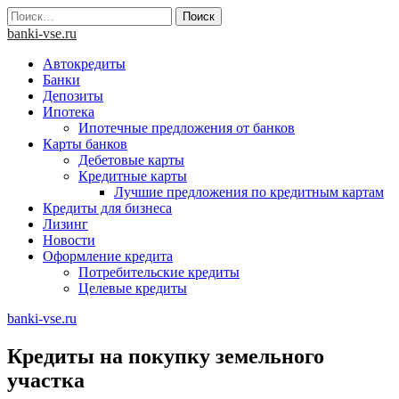
Skip
Найти:
to
banki-vse.ru
content
Автокредиты
Банки
Депозиты
Ипотека
Ипотечные предложения от банков
Карты банков
Дебетовые карты
Кредитные карты
Лучшие предложения по кредитным картам
Кредиты для бизнеса
Лизинг
Новости
Оформление кредита
Потребительские кредиты
Целевые кредиты
banki-vse.ru
Кредиты на покупку земельного
участка