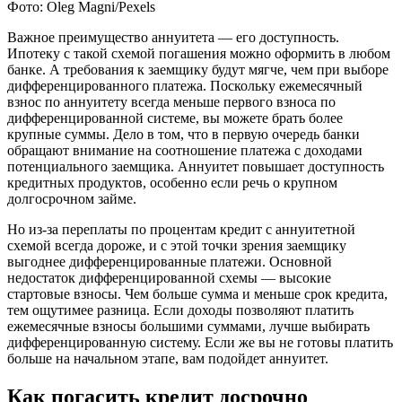
Фото: Oleg Magni/Pexels
Важное преимущество аннуитета — его доступность.
Ипотеку с такой схемой погашения можно оформить в любом
банке. А требования к заемщику будут мягче, чем при выборе
дифференцированного платежа. Поскольку ежемесячный
взнос по аннуитету всегда меньше первого взноса по
дифференцированной системе, вы можете брать более
крупные суммы. Дело в том, что в первую очередь банки
обращают внимание на соотношение платежа с доходами
потенциального заемщика. Аннуитет повышает доступность
кредитных продуктов, особенно если речь о крупном
долгосрочном займе.
Но из-за переплаты по процентам кредит с аннуитетной
схемой всегда дороже, и с этой точки зрения заемщику
выгоднее дифференцированные платежи. Основной
недостаток дифференцированной схемы — высокие
стартовые взносы. Чем больше сумма и меньше срок кредита,
тем ощутимее разница. Если доходы позволяют платить
ежемесячные взносы большими суммами, лучше выбирать
дифференцированную систему. Если же вы не готовы платить
больше на начальном этапе, вам подойдет аннуитет.
Как погасить кредит досрочно