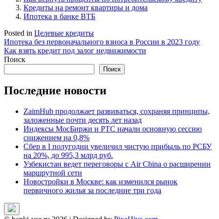
Кредиты на ремонт квартиры и дома
Ипотека в банке ВТБ
Posted in
Целевые кредиты
Навигация
Ипотека без первоначального взноса в России в 2023 году
Как взять кредит под залог недвижимости
по
Поиск
записям
Поиск
Последние новости
ZaimHub продолжает развиваться, сохраняя принципы,
заложенные почти десять лет назад
Индексы МосБиржи и РТС начали основную сессию
снижением на 0,8%
Сбер в I полугодии увеличил чистую прибыль по РСБУ
на 20%, до 995,3 млрд руб.
Узбекистан ведет переговоры с Air China о расширении
маршрутной сети
Новостройки в Москве: как изменился рынок
первичного жилья за последние три года