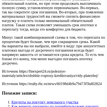
обязательный платеж, но при этом продолжать выплачивать
полную сумму, установленную первоначально. Во-первых,
так вы сократите срок погашения. Во-вторых, при появлении
материальных трудностей вы сможете снизить финансовую
нагрузку и платить только минимальный обязательный
платеж. Такая схема позволяет уменьшать срок ипотеки и
переплату тогда, когда это комфортно для бюджета.
Минус такой комбинированной схемы в том, что переплата по
процентам будет больше, чем при сокращении срока. Какой
бы варианты вы ни выбрали, имейте в виду: при аннуитетных
платежах выгода от досрочного погашения всегда будет
напрямую зависеть от оставшегося срока кредита. То есть чем
ближе его конец, тем менее выгодно погашать ипотеку
досрочно.
Источник
https://finexpert24.ru/poleznye-
materialy/articles/obshhie-voprosy-kreditovaniya/vidy-platezhej/
Источник
https://realty.rbc.ru/news/60198d4b9a79473f5bd02824
Похожие записи:
Кредиты на покупку земельного участка
Как вернуть проценты по потребительскому кредиту