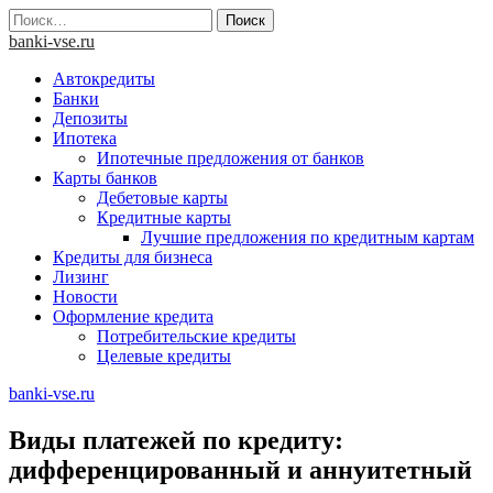
Skip
Найти:
to
banki-vse.ru
content
Автокредиты
Банки
Депозиты
Ипотека
Ипотечные предложения от банков
Карты банков
Дебетовые карты
Кредитные карты
Лучшие предложения по кредитным картам
Кредиты для бизнеса
Лизинг
Новости
Оформление кредита
Потребительские кредиты
Целевые кредиты
banki-vse.ru
Виды платежей по кредиту:
дифференцированный и aннуитетный