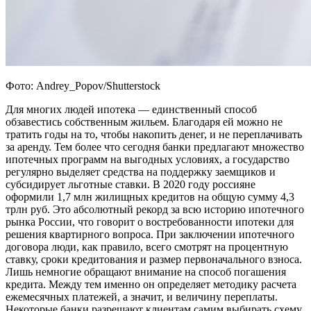
Фото: Andrey_Popov/Shutterstock
Для многих людей ипотека — единственный способ
обзавестись собственным жильем. Благодаря ей можно не
тратить годы на то, чтобы накопить денег, и не переплачивать
за аренду. Тем более что сегодня банки предлагают множество
ипотечных программ на выгодных условиях, а государство
регулярно выделяет средства на поддержку заемщиков и
субсидирует льготные ставки. В 2020 году россияне
оформили 1,7 млн жилищных кредитов на общую сумму 4,3
трлн руб. Это абсолютный рекорд за всю историю ипотечного
рынка России, что говорит о востребованности ипотеки для
решения квартирного вопроса. При заключении ипотечного
договора люди, как правило, всего смотрят на процентную
ставку, сроки кредитования и размер первоначального взноса.
Лишь немногие обращают внимание на способ погашения
кредита. Между тем именно он определяет методику расчета
ежемесячных платежей, а значит, и величину переплаты.
Некоторые банки разрешают клиентам самим выбирать схему