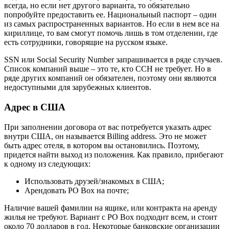
всегда, но если нет другого варианта, то обязательно
попробуйте предоставить ее. Национальный паспорт – один
из самых распространенных вариантов. Но если в нем все на
кириллице, то вам смогут помочь лишь в том отделении, где
есть сотрудники, говорящие на русском языке.
SSN или Social Security Number запрашивается в ряде случаев.
Список компаний выше – это те, кто ССН не требует. Но в
ряде других компаний он обязателен, поэтому они являются
недоступными для зарубежных клиентов.
Адрес в США
При заполнении договора от вас потребуется указать адрес
внутри США, он называется Billing address. Это не может
быть адрес отеля, в котором вы остановились. Поэтому,
придется найти выход из положения. Как правило, прибегают
к одному из следующих:
Использовать друзей/знакомых в США;
Арендовать PO Box на почте;
Наличие вашей фамилии на ящике, или контракта на аренду
жилья не требуют. Вариант с PO Box подходит всем, и стоит
около 70 долларов в год. Некоторые банковские организации