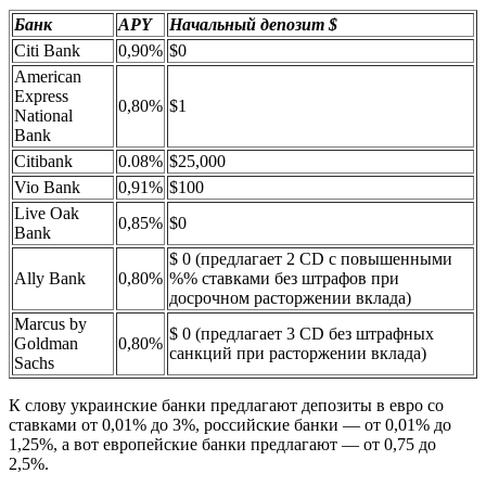
Банк
APY
Начальный депозит $
Citi Bank
0,90%
$0
American
Express
0,80%
$1
National
Bank
Citibank
0.08%
$25,000
Vio Bank
0,91%
$100
Live Oak
0,85%
$0
Bank
$ 0 (предлагает 2 CD с повышенными
Ally Bank
0,80%
%% ставками без штрафов при
досрочном расторжении вклада)
Marcus by
$ 0 (предлагает 3 CD без штрафных
Goldman
0,80%
санкций при расторжении вклада)
Sachs
К слову украинские банки предлагают депозиты в евро со
ставками от 0,01% до 3%, российские банки — от 0,01% до
1,25%, а вот европейские банки предлагают — от 0,75 до
2,5%.