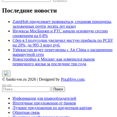
Последние новости
ZaimHub продолжает развиваться, сохраняя принципы,
заложенные почти десять лет назад
Индексы МосБиржи и РТС начали основную сессию
снижением на 0,8%
Сбер в I полугодии увеличил чистую прибыль по РСБУ
на 20%, до 995,3 млрд руб.
Узбекистан ведет переговоры с Air China о расширении
маршрутной сети
Новостройки в Москве: как изменился рынок
первичного жилья за последние три года
© banki-vse.ru 2026
|
Designed by
PixaHive.com
.
Найти:
Информация для правообладателей
Ипотечные предложения от банков
Лучшие предложения по кредитным картам
Обратная связь