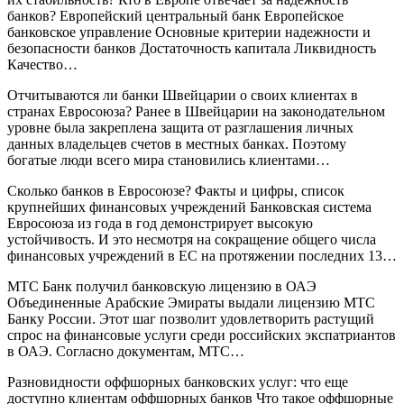
банков? Европейский центральный банк Европейское
банковское управление Основные критерии надежности и
безопасности банков Достаточность капитала Ликвидность
Качество…
Отчитываются ли банки Швейцарии о своих клиентах в
странах Евросоюза? Ранее в Швейцарии на законодательном
уровне была закреплена защита от разглашения личных
данных владельцев счетов в местных банках. Поэтому
богатые люди всего мира становились клиентами…
Сколько банков в Евросоюзе? Факты и цифры, список
крупнейших финансовых учреждений Банковская система
Евросоюза из года в год демонстрирует высокую
устойчивость. И это несмотря на сокращение общего числа
финансовых учреждений в ЕС на протяжении последних 13…
МТС Банк получил банковскую лицензию в ОАЭ
Объединенные Арабские Эмираты выдали лицензию МТС
Банку России. Этот шаг позволит удовлетворить растущий
спрос на финансовые услуги среди российских экспатриантов
в ОАЭ. Согласно документам, МТС…
Разновидности оффшорных банковских услуг: что еще
доступно клиентам оффшорных банков Что такое оффшорные