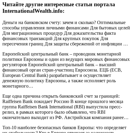
Читайте другие интересные статьи портала
InternationalWealth.info:
Деньги на банковском счету: зачем и сколько? Оптимальные
способы управления личными финансами Для бытовых целей
Для миграционных процедур Для доказательства факта
финансовых транзакций Для крупных покупок Для
пересечения границ Для защиты сбережений от инфляции …
Европейский центральный банк – проводник монетарной
политики Еврозоны и один из ведущих мировых финансовых
регуляторов Европейский центральный банк – высший
финансовый орган стран-участниц Евросоюза. ЕЦБ (ECB,
European Central Bank) разрабатывает и осуществляет
денежную политику Еврозоны, а также исполняет роль
монетарного…
Еще одна причина открыть банковский счет за границей:
Raiffeisen Bank покидает Россию В конце прошлого месяца
группа Raiffeisen Bank International (RBI) выпустила пресс-
релиз, в рамках которого было объявлено, что RBI
окончательно выходит из РФ. Австрийская компания ранее…
Топ-10 наиболее безопасных банков Европы: что определяет
их стабильность? Кто в Европе отвечает за надежность