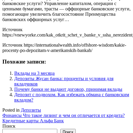
банковские услуги? Управление капиталом, операции с
ценными бумагами, трасты — оффшорные банковские услуги,
помогающие увеличить благосостояние Преимущества
банковских оффшорных услуг…
Источник
https://vnewyorke.com/kak_otkrit_schet_v_banke_v_ssha_nerezident
Источник
https://internationalwealth.info/offshore-wisdom/kakie-
procenty-po-depozitam-v-amerikanskih-bankah/
Похожие записи:
Вклады на 3 месяца
Депозиты Жусан банка: проценты и условия для
вкладчиков
Почему банки не выдают договор, принимая вклады
Депозит с подвохом. Как избежать обмана с банковским
вкладом?
Posted in
Депозиты
Навигация
Финансы Что такое лизинг и чем он отличается от кредита?
Кредитные карты Альфа Банк
по
Поиск
записям
Поиск