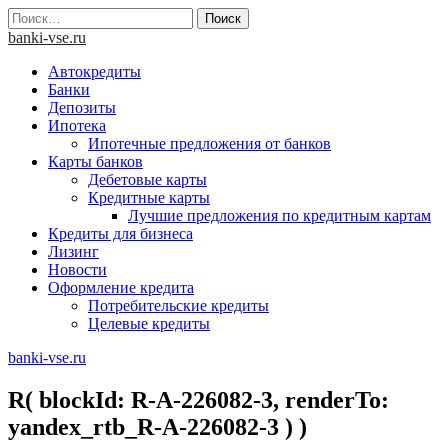
Skip
Найти:
to
banki-vse.ru
content
Автокредиты
Банки
Депозиты
Ипотека
Ипотечные предложения от банков
Карты банков
Дебетовые карты
Кредитные карты
Лучшие предложения по кредитным картам
Кредиты для бизнеса
Лизинг
Новости
Оформление кредита
Потребительские кредиты
Целевые кредиты
banki-vse.ru
R( blockId: R-A-226082-3, renderTo:
yandex_rtb_R-A-226082-3 ) )