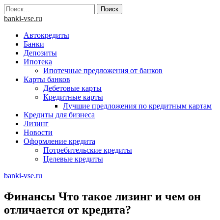
Skip
Найти:
to
banki-vse.ru
content
Автокредиты
Банки
Депозиты
Ипотека
Ипотечные предложения от банков
Карты банков
Дебетовые карты
Кредитные карты
Лучшие предложения по кредитным картам
Кредиты для бизнеса
Лизинг
Новости
Оформление кредита
Потребительские кредиты
Целевые кредиты
banki-vse.ru
Финансы Что такое лизинг и чем он
отличается от кредита?