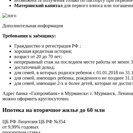
Возможность получения только по паспорту при первона
Материнский капитал
для первого взноса или погашени
Дополнительная информация
Требования к заёмщику:
Гражданство и регистрация РФ ;
хорошая кредитная история;
возраст от 20 до 70 лет;
непрерывный стаж на последнем месте работы не менее 3
достаточный доход;
для семей, в которых родился ребенок с 01.01.2018 по 31.
для семей, имеющих ребенка, рожденного не позднее 31.1
для семей, имеющие 2-х и более детей, которые не достигл
Адрес банка «Газпромбанк» в Мурманске: г. Мурманск, Ленина пр
можно оформить круглосуточно.
Ипотека на вторичное жилье до 60 млн
ЦБ РФ Лицензия ЦБ РФ №354
от 9,99% годовых
процентная ставка