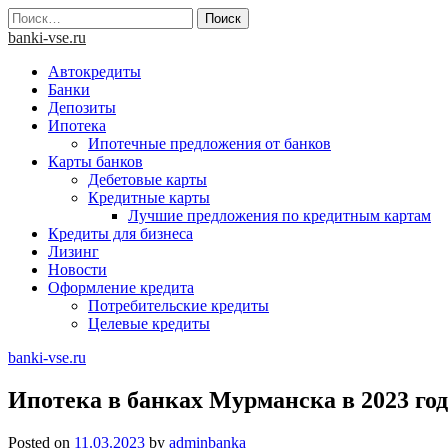
Skip
Найти:
to
banki-vse.ru
content
Автокредиты
Банки
Депозиты
Ипотека
Ипотечные предложения от банков
Карты банков
Дебетовые карты
Кредитные карты
Лучшие предложения по кредитным картам
Кредиты для бизнеса
Лизинг
Новости
Оформление кредита
Потребительские кредиты
Целевые кредиты
banki-vse.ru
Ипотека в банках Мурманска в 2023 го
Posted on
11.03.2023
by
adminbanka