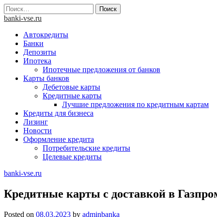
Skip
Найти:
to
banki-vse.ru
content
Автокредиты
Банки
Депозиты
Ипотека
Ипотечные предложения от банков
Карты банков
Дебетовые карты
Кредитные карты
Лучшие предложения по кредитным картам
Кредиты для бизнеса
Лизинг
Новости
Оформление кредита
Потребительские кредиты
Целевые кредиты
banki-vse.ru
Кредитные карты с доставкой в Газпро
Posted on
08.03.2023
by
adminbanka