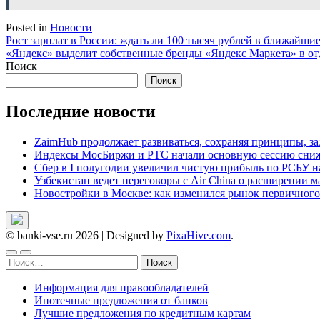
Posted in
Новости
Навигация
Рост зарплат в России: ждать ли 100 тысяч рублей в ближайши
«Яндекс» выделит собственные бренды «Яндекс Маркета» в от
по
Поиск
записям
Поиск
Последние новости
ZaimHub продолжает развиваться, сохраняя принципы, за
Индексы МосБиржи и РТС начали основную сессию сниж
Сбер в I полугодии увеличил чистую прибыль по РСБУ на
Узбекистан ведет переговоры с Air China о расширении 
Новостройки в Москве: как изменился рынок первичного 
© banki-vse.ru 2026
|
Designed by
PixaHive.com
.
Найти:
Информация для правообладателей
Ипотечные предложения от банков
Лучшие предложения по кредитным картам