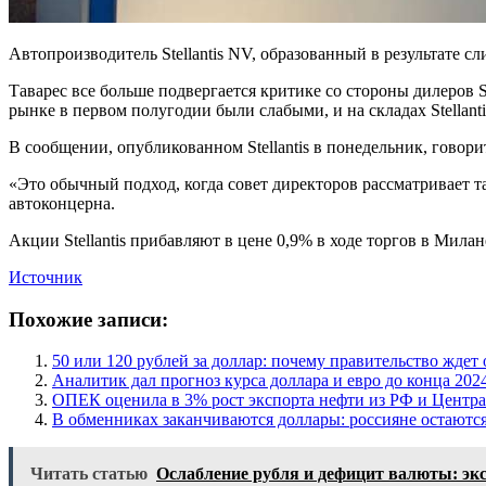
Автопроизводитель Stellantis NV, образованный в результате сл
Таварес все больше подвергается критике со стороны дилеров S
рынке в первом полугодии были слабыми, и на складах Stellan
В сообщении, опубликованном Stellantis в понедельник, говорит
«Это обычный подход, когда совет директоров рассматривает 
автоконцерна.
Акции Stellantis прибавляют в цене 0,9% в ходе торгов в Милан
Источник
Похожие записи:
50 или 120 рублей за доллар: почему правительство ждет 
Аналитик дал прогноз курса доллара и евро до конца 202
ОПЕК оценила в 3% рост экспорта нефти из РФ и Центра
В обменниках заканчиваются доллары: россияне остаютс
Читать статью
Ослабление рубля и дефицит валюты: эксп