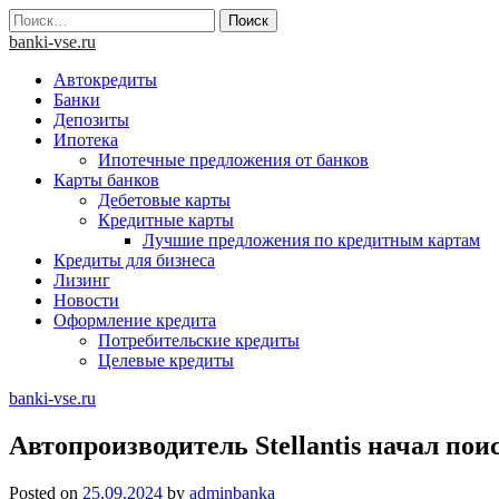
Skip
Найти:
to
banki-vse.ru
content
Автокредиты
Банки
Депозиты
Ипотека
Ипотечные предложения от банков
Карты банков
Дебетовые карты
Кредитные карты
Лучшие предложения по кредитным картам
Кредиты для бизнеса
Лизинг
Новости
Оформление кредита
Потребительские кредиты
Целевые кредиты
banki-vse.ru
Автопроизводитель Stellantis начал по
Posted on
25.09.2024
by
adminbanka