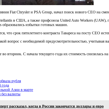
ияния Fiat Chrysler и PSA Group, начал поиск нового CEO на сме
tellantis в США, а также профсоюза United Auto Workers (UAW),
tis образовались избытки готовых машин.
ся, что срок пятилетнего контракта Тавареса на посту CEO истек
такой вопрос с необходимой предусмотрительностью, учитывая 
е во вторник. С начала текущего года их стоимость снизилась на
обвала рубля
4 года
льной Азии в марте
я без валюты
ерт рассказал, когда в России закончатся доллары и евро