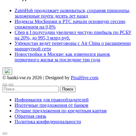
ZaimHub продолжает развиваться, сохраняя принципы,
заложенные почти десять лет назад
Индексы МосБиржи и РТС начали основную сессию
снижением на 0,8%
Сбер в I полугодии увеличил чистую прибыль по РСБУ
на 20%, до 995,3 млрд руб.
Узбекистан ведет переговоры с Air China о расширении
маршрутной сети
Новостройки в Москве: как изменился рынок
первичного жилья за последние три года
© banki-vse.ru 2026
|
Designed by
PixaHive.com
.
Найти:
Информация для правообладателей
Ипотечные предложения от банков
Лучшие предложения по кредитным картам
Обратная связь
Политика конфиденциальности