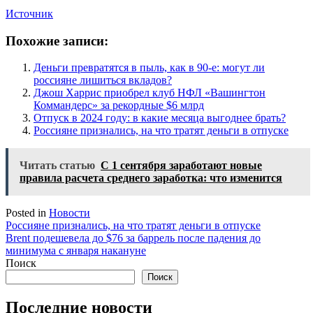
Источник
Похожие записи:
Деньги превратятся в пыль, как в 90-е: могут ли
россияне лишиться вкладов?
Джош Харрис приобрел клуб НФЛ «Вашингтон
Коммандерс» за рекордные $6 млрд
Отпуск в 2024 году: в какие месяца выгоднее брать?
Россияне признались, на что тратят деньги в отпуске
Читать статью
С 1 сентября заработают новые
правила расчета среднего заработка: что изменится
Posted in
Новости
Навигация
Россияне признались, на что тратят деньги в отпуске
Brent подешевела до $76 за баррель после падения до
по
минимума с января накануне
записям
Поиск
Поиск
Последние новости