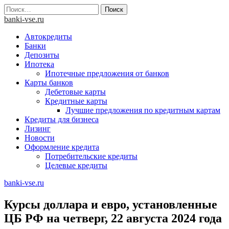
Skip
Найти:
to
banki-vse.ru
content
Автокредиты
Банки
Депозиты
Ипотека
Ипотечные предложения от банков
Карты банков
Дебетовые карты
Кредитные карты
Лучшие предложения по кредитным картам
Кредиты для бизнеса
Лизинг
Новости
Оформление кредита
Потребительские кредиты
Целевые кредиты
banki-vse.ru
Курсы доллара и евро, установленные
ЦБ РФ на четверг, 22 августа 2024 года