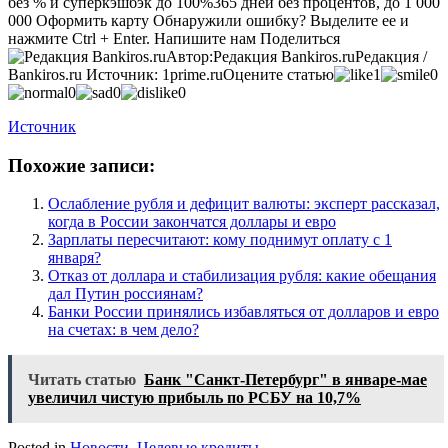
без % и суперкэшбэк до 100%
365 дней без процентов, до 1 000
000
Оформить карту
Обнаружили ошибку? Выделите ее и
нажмите Ctrl + Enter. Напишите нам
Поделиться
Автор:
Редакция Bankiros.ru
Редакция /
Bankiros.ru
Источник:
1prime.ru
Оцените статью
1
0
0
0
0
Источник
Похожие записи:
Ослабление рубля и дефицит валюты: эксперт рассказал,
когда в России закончатся доллары и евро
Зарплаты пересчитают: кому поднимут оплату с 1
января?
Отказ от доллара и стабилизация рубля: какие обещания
дал Путин россиянам?
Банки России принялись избавляться от долларов и евро
на счетах: в чем дело?
Читать статью
Банк "Санкт-Петербург" в январе-мае
увеличил чистую прибыль по РСБУ на 10,7%
Posted in
Новости
,
Целевые кредиты