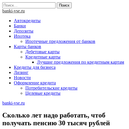
Skip
Найти:
to
banki-vse.ru
content
Автокредиты
Банки
Депозиты
Ипотека
Ипотечные предложения от банков
Карты банков
Дебетовые карты
Кредитные карты
Лучшие предложения по кредитным картам
Кредиты для бизнеса
Лизинг
Новости
Оформление кредита
Потребительские кредиты
Целевые кредиты
banki-vse.ru
Сколько лет надо работать, чтоб
получать пенсию 30 тысяч рублей