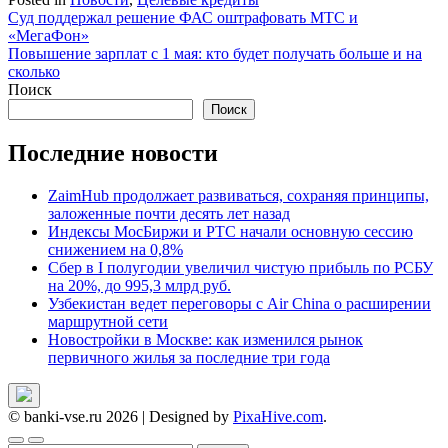
Навигация
Суд поддержал решение ФАС оштрафовать МТС и
«МегаФон»
по
Повышение зарплат с 1 мая: кто будет получать больше и на
записям
сколько
Поиск
Поиск
Последние новости
ZaimHub продолжает развиваться, сохраняя принципы,
заложенные почти десять лет назад
Индексы МосБиржи и РТС начали основную сессию
снижением на 0,8%
Сбер в I полугодии увеличил чистую прибыль по РСБУ
на 20%, до 995,3 млрд руб.
Узбекистан ведет переговоры с Air China о расширении
маршрутной сети
Новостройки в Москве: как изменился рынок
первичного жилья за последние три года
© banki-vse.ru 2026
|
Designed by
PixaHive.com
.