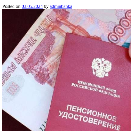
Posted on
03.05.2024
by
adminbanka