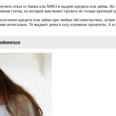
лучить отказ от банка или МФО в выдаче кредита или займа. Но м
вная статья, по которой вам может грозить не только крупный ш
получение кредита или займа при любых обстоятельствах, лучше
и нелегально. Те выдают деньги под огромные проценты. А есл
избавиться