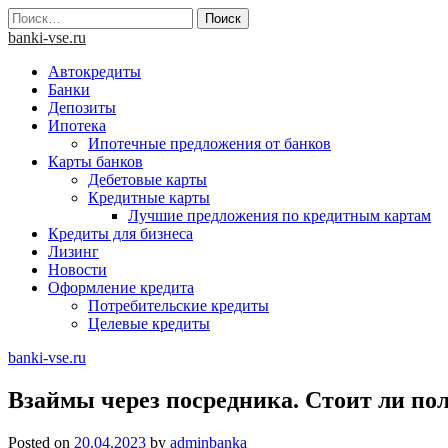
Skip
Найти:
to
banki-vse.ru
content
Автокредиты
Банки
Депозиты
Ипотека
Ипотечные предложения от банков
Карты банков
Дебетовые карты
Кредитные карты
Лучшие предложения по кредитным картам
Кредиты для бизнеса
Лизинг
Новости
Оформление кредита
Потребительские кредиты
Целевые кредиты
banki-vse.ru
Взаймы через посредника. Стоит ли по
Posted on
20.04.2023
by
adminbanka