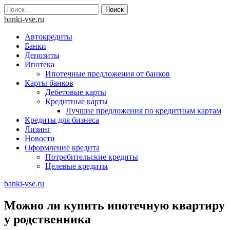
Skip
Найти:
to
banki-vse.ru
content
Автокредиты
Банки
Депозиты
Ипотека
Ипотечные предложения от банков
Карты банков
Дебетовые карты
Кредитные карты
Лучшие предложения по кредитным картам
Кредиты для бизнеса
Лизинг
Новости
Оформление кредита
Потребительские кредиты
Целевые кредиты
banki-vse.ru
Можно ли купить ипотечную квартиру
у родственника