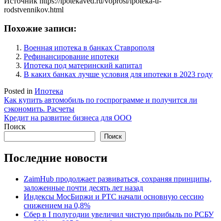
Источник
https://ipotekaved.ru/voprosi/ipoteka-u-
rodstvennikov.html
Похожие записи:
Военная ипотека в банках Ставрополя
Рефинансирование ипотеки
Ипотека под материнский капитал
В каких банках лучше условия для ипотеки в 2023 году
Posted in
Ипотека
Навигация
Как купить автомобиль по госпрограмме и получится ли
сэкономить. Расчеты
по
Кредит на развитие бизнеса для ООО
записям
Поиск
Поиск
Последние новости
ZaimHub продолжает развиваться, сохраняя принципы,
заложенные почти десять лет назад
Индексы МосБиржи и РТС начали основную сессию
снижением на 0,8%
Сбер в I полугодии увеличил чистую прибыль по РСБУ