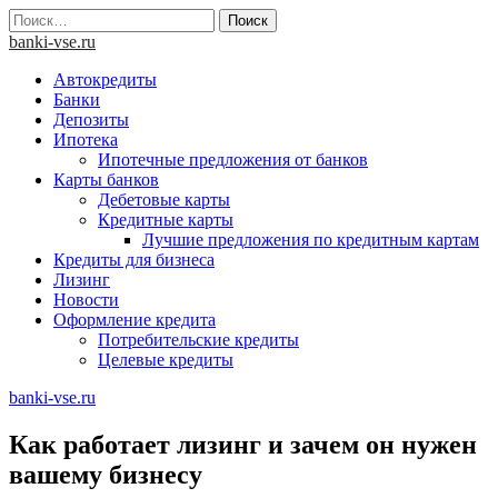
Skip
Найти:
to
banki-vse.ru
content
Автокредиты
Банки
Депозиты
Ипотека
Ипотечные предложения от банков
Карты банков
Дебетовые карты
Кредитные карты
Лучшие предложения по кредитным картам
Кредиты для бизнеса
Лизинг
Новости
Оформление кредита
Потребительские кредиты
Целевые кредиты
banki-vse.ru
Как работает лизинг и зачем он нужен
вашему бизнесу