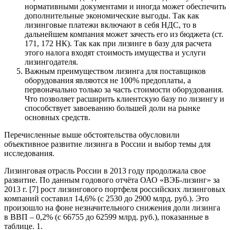
нормативными документами и иногда может обеспечить
дополнительные экономические выгоды. Так как
лизинговые платежи включают в себя НДС, то в
дальнейшем компания может зачесть его из бюджета (ст.
171, 172 НК). Так как при лизинге в базу для расчета
этого налога входят стоимость имущества и услуги
лизингодателя.
Важным преимуществом лизинга для поставщиков
оборудования являются не 100% предоплаты, а
первоначально только за часть стоимости оборудования.
Что позволяет расширить клиентскую базу по лизингу и
способствует завоеванию большей доли на рынке
основных средств.
Перечисленные выше обстоятельства обусловили
объективное развитие лизинга в России и выбор темы для
исследования.
Лизинговая отрасль России в 2013 году продолжала свое
развитие. По данным годового отчёта ОАО «ВЭБ-лизинг» за
2013 г. [7] рост лизингового портфеля российских лизинговых
компаний составил 14,6% (с 2530 до 2900 млрд. руб.). Это
произошло на фоне незначительного снижения доли лизинга
в ВВП – 0,2% (с 66755 до 62599 млрд. руб.), показанные в
таблице. 1.